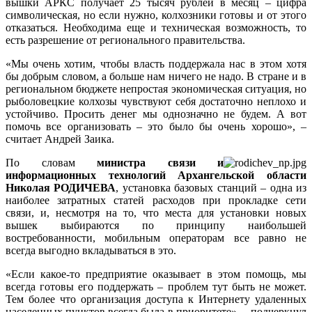
вышки АРКС получает 25 тысяч рублей в месяц – цифра
символическая, но если нужно, колхозники готовы и от этого
отказаться. Необходима еще и техническая возможность, то
есть разрешение от регионального правительства.
«Мы очень хотим, чтобы власть поддержала нас в этом хотя
бы добрым словом, а больше нам ничего не надо. В стране и в
региональном бюджете непростая экономическая ситуация, но
рыболовецкие колхозы чувствуют себя достаточно неплохо и
устойчиво. Просить денег мы однозначно не будем. А вот
помочь все организовать – это было бы очень хорошо», –
считает Андрей Заика.
По словам
министра связи и
информационных технологий Архангельской области
Николая РОДИЧЕВА
, установка базовых станций – одна из
наиболее затратных статей расходов при прокладке сети
связи, и, несмотря на то, что места для установки новых
вышек выбираются по принципу наибольшей
востребованности, мобильным операторам все равно не
всегда выгодно вкладываться в это.
«Если какое-то предприятие оказывает в этом помощь, мы
всегда готовы его поддержать – проблем тут быть не может.
Тем более что организация доступа к Интернету удаленных
населенных пунктов всегда была в приоритете», – подчеркнул