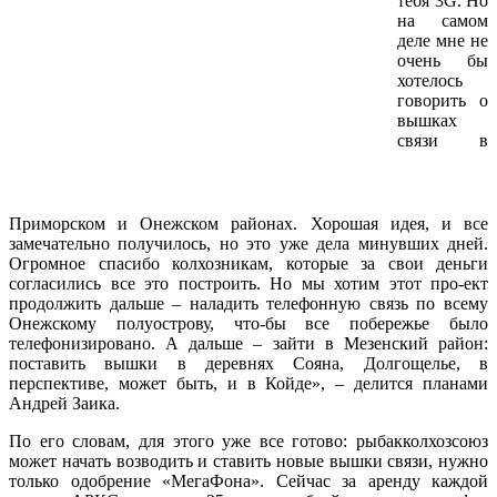
тебя 3G. Но
на самом
деле мне не
очень бы
хотелось
говорить о
вышках
связи в
Приморском и Онежском районах. Хорошая идея, и все
замечательно получилось, но это уже дела минувших дней.
Огромное спасибо колхозникам, которые за свои деньги
согласились все это построить. Но мы хотим этот про-ект
продолжить дальше – наладить телефонную связь по всему
Онежскому полуострову, что-бы все побережье было
телефонизировано. А дальше – зайти в Мезенский район:
поставить вышки в деревнях Сояна, Долгощелье, в
перспективе, может быть, и в Койде», – делится планами
Андрей Заика.
По его словам, для этого уже все готово: рыбакколхозсоюз
может начать возводить и ставить новые вышки связи, нужно
только одобрение «МегаФона». Сейчас за аренду каждой