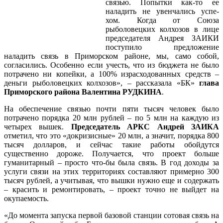
связью. Попытки как-то ее
наладить не увенчались успе-
хом. Когда от Союза
рыболовецких колхозов в лице
председателя Андрея ЗАИКИ
поступило предложение
наладить связь в Приморском районе, мы, само собой,
согласились. Особенно если учесть, что из бюджета не было
потрачено ни копейки, а 100% израсходованных средств –
деньги рыболовецких колхозов», – рассказала «БК»
глава
Приморского района Валентина РУДКИНА
.
На обеспечение связью почти пяти тысяч человек было
потрачено порядка 20 млн рублей – по 5 млн на каждую из
четырех вышек.
Председатель АРКС Андрей ЗАИКА
отметил, что это «докризисные» 20 млн, а значит, порядка 800
тысяч долларов, и сейчас такие работы обойдутся
существенно дороже. Получается, что проект больше
гуманитарный – просто что-бы была связь. В год доходы за
услуги связи на этих территориях составляют примерно 300
тысяч рублей, а учитывая, что вышки нужно еще и содержать
– красить и ремонтировать, – проект точно не выйдет на
окупаемость.
«До момента запуска первой базовой станции сотовая связь на