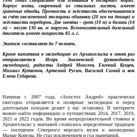
1996 годах специально для плавания в полярных морях.
Корпус яхты, сваренный из стальных листов, имеет
граненые обводы. Прочность и жёсткость обеспечиваются
за счёт увеличенной толщины обшивки (20 мм на днище) и
жёсткости переборок. Две мачты – грот (19 м) и бизань (14
м) – несут 130 кв. м парусов. Вспомогательный дизельный
двигатель имеет мощность 85 л. с.
Экипаж составляет до 7 человек.
Кроме капитана в экспедицию из Архангельска в этот раз
отправляются Игорь Знаменский (руководитель
экспедиции), радисты Андрей Моисеев, Евгений Кущев,
Михаил Кутюмов, Артемий Русин, Василий Самай и кок
Елена Губарева.
Начиная с 2007 года, «Апостол Андрей» практически
ежегодно отправляется в полярные экспедиции и перед
длительным походом делает у нас остановку. В интернете
можно найти информацию о путешествиях 2014, 2017, 2019,
2021 и 2022 годов. Во время непродолжительной стоянки в
Архангельске у экипажей сложились определённые традиции
— посещение Северного морского музея и заповедника
Малые Корелы. Не стал исключением и год нынешний.