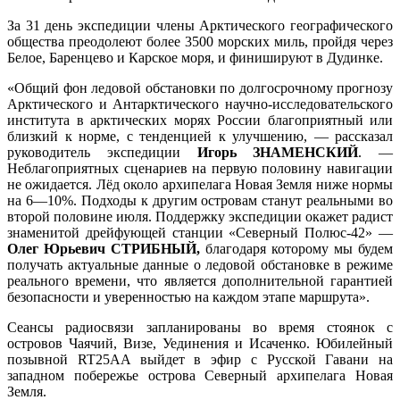
За 31 день экспедиции члены Арктического географического
общества преодолеют более 3500 морских миль, пройдя через
Белое, Баренцево и Карское моря, и финишируют в Дудинке.
«Общий фон ледовой обстановки по долгосрочному прогнозу
Арктического и Антарктического научно-исследовательского
института в арктических морях России благоприятный или
близкий к норме, с тенденцией к улучшению, — рассказал
руководитель экспедиции
Игорь ЗНАМЕНСКИЙ
. —
Неблагоприятных сценариев на первую половину навигации
не ожидается. Лёд около архипелага Новая Земля ниже нормы
на 6—10%. Подходы к другим островам станут реальными во
второй половине июля. Поддержку экспедиции окажет радист
знаменитой дрейфующей станции «Северный Полюс-42» —
Олег Юрьевич СТРИБНЫЙ,
благодаря которому мы будем
получать актуальные данные о ледовой обстановке в режиме
реального времени, что является дополнительной гарантией
безопасности и уверенностью на каждом этапе маршрута».
Сеансы радиосвязи запланированы во время стоянок с
островов Чаячий, Визе, Уединения и Исаченко. Юбилейный
позывной RT25AA выйдет в эфир с Русской Гавани на
западном побережье острова Северный архипелага Новая
Земля.