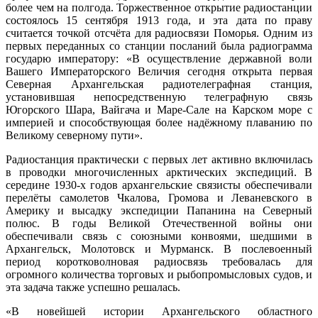
более чем на полгода. Торжественное открытие радиостанции
состоялось 15 сентября 1913 года, и эта дата по праву
считается точкой отсчёта для радиосвязи Поморья. Одним из
первых переданных со станции посланий была радиограмма
государю императору: «В осуществление державной воли
Вашего Императорского Величия сегодня открыта первая
Северная Архангельская радиотелеграфная станция,
установившая непосредственную телеграфную связь
Югорского Шара, Вайгача и Маре-Сале на Карском море с
империей и способствующая более надёжному плаванию по
Великому северному пути».
Радиостанция практически с первых лет активно включилась
в проводки многочисленных арктических экспедиций. В
середине 1930-х годов архангельские связисты обеспечивали
перелёты самолетов Чкалова, Громова и Леваневского в
Америку и высадку экспедиции Папанина на Северный
полюс. В годы Великой Отечественной войны они
обеспечивали связь с союзными конвоями, шедшими в
Архангельск, Молотовск и Мурманск. В послевоенный
период коротковолновая радиосвязь требовалась для
огромного количества торговых и рыбопромысловых судов, и
эта задача также успешно решалась.
«В новейшей истории Архангельского областного