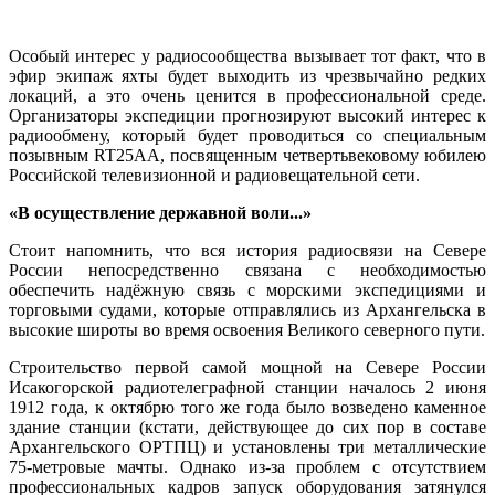
Особый интерес у радиосообщества вызывает тот факт, что в
эфир экипаж яхты будет выходить из чрезвычайно редких
локаций, а это очень ценится в профессиональной среде.
Организаторы экспедиции прогнозируют высокий интерес к
радиообмену, который будет проводиться со специальным
позывным RT25AA, посвященным четвертьвековому юбилею
Российской телевизионной и радиовещательной сети.
«В осуществление державной воли...»
Стоит напомнить, что вся история радиосвязи на Севере
России непосредственно связана с необходимостью
обеспечить надёжную связь с морскими экспедициями и
торговыми судами, которые отправлялись из Архангельска в
высокие широты во время освоения Великого северного пути.
Строительство первой самой мощной на Севере России
Исакогорской радиотелеграфной станции началось 2 июня
1912 года, к октябрю того же года было возведено каменное
здание станции (кстати, действующее до сих пор в составе
Архангельского ОРТПЦ) и установлены три металлические
75-метровые мачты. Однако из-за проблем с отсутствием
профессиональных кадров запуск оборудования затянулся