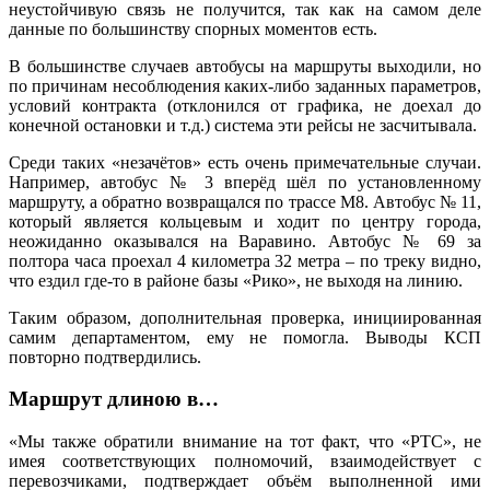
неустойчивую связь не получится, так как на самом деле
данные по большинству спорных моментов есть.
В большинстве случаев автобусы на маршруты выходили, но
по причинам несоблюдения каких-либо заданных параметров,
условий контракта (отклонился от графика, не доехал до
конечной остановки и т.д.) система эти рейсы не засчитывала.
Среди таких «незачётов» есть очень примечательные случаи.
Например, автобус № 3 вперёд шёл по установленному
маршруту, а обратно возвращался по трассе М8. Автобус № 11,
который является кольцевым и ходит по центру города,
неожиданно оказывался на Варавино. Автобус № 69 за
полтора часа проехал 4 километра 32 метра – по треку видно,
что ездил где-то в районе базы «Рико», не выходя на линию.
Таким образом, дополнительная проверка, инициированная
самим департаментом, ему не помогла. Выводы КСП
повторно подтвердились.
Маршрут длиною в…
«Мы также обратили внимание на тот факт, что «РТС», не
имея соответствующих полномочий, взаимодействует с
перевозчиками, подтверждает объём выполненной ими