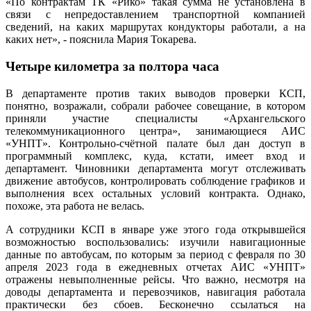
«По контрактам ТК «Рико» такая сумма не установлена в
связи с непредоставлением транспортной компанией
сведений, на каких маршрутах кондукторы работали, а на
каких нет», - пояснила Мария Токарева.
Четыре километра за полтора часа
В департаменте против таких выводов проверки КСП,
понятно, возражали, собрали рабочее совещание, в котором
приняли участие специалисты «Архангельского
телекоммуникационного центра», занимающиеся АИС
«УНПТ». Контрольно-счётной палате был дан доступ в
программный комплекс, куда, кстати, имеет вход и
департамент. Чиновники департамента могут отслеживать
движение автобусов, контролировать соблюдение графиков и
выполнения всех остальных условий контракта. Однако,
похоже, эта работа не велась.
А сотрудники КСП в январе уже этого года открывшейся
возможностью воспользовались: изучили навигационные
данные по автобусам, по которым за период с февраля по 30
апреля 2023 года в ежедневных отчетах АИС «УНПТ»
отражены невыполненные рейсы. Что важно, несмотря на
доводы департамента и перевозчиков, навигация работала
практически без сбоев. Бесконечно ссылаться на