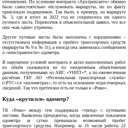
отношениях. По условиям контракта «Архтрансавто» обязано
было самостоятельно обслуживать маршруты, но по факту
привлекало подрядчиков. Так было, к примеру, на маршруте
№ 3, где в итоге за 2022 год не сохранилось ни одного
путевого листа. Перевозчик в объяснительной заявил, что все
они «как один» утрачены.
Другие путевые листы были заполнены с нарушениями –
отсутствовала информация о пробеге транспортных средств
(маршруты № 9 и № 31), а иногда она заменялась сообщением
о «неисправности» одометра.
В нарушение условий контракта в актах выполненных работ
их объём указывался не по ежедневным объективным
данным, полученными из АИС «УНПТ»*, а по ежемесячным
расчётам ГБУ АО «Региональная транспортная служба»
(«РТС») в «километрах», то есть на основании недостоверных
сведений. Так что претензии есть не только к «Рико».
Куда «крутился» одометр?
ТК «Рико» между тем поддержала «тренд» с путевыми
листами. Выявлены прецеденты, когда заявленные показания
одометра за сутки превышали возможный пробег
транспортного средства. Например, за 16 часов работы 22