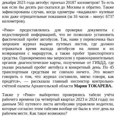
декабря 2023 года автобус проехал 20187 километров! То есть
как если бы десять раз скатался до Москвы и обратно. Также
зафиксированы случаи, когда одометры «выдавали» нулевые
или даже отрицательные показания (за 16 часов – минус 6737
километров).
«Рико» предоставлялись для проверки документы с
недостоверной информацией, что не позволяло установить
фактический пробег автобусов. Так, нами у перевозчика был
запрошен журнал выдачи путевых листов, где должно
отражаться время выхода автобусов на линии и их
возвращения с маршрутов, а также пробег транспортного
средства. Одновременно мы запросили у правоохранительных
органов диагностические карты, полученные от ГИБДД, где
указан реальный пробег автобуса в конкретный день. По 45
транспортным средствам не совпало ничего. Это может
говорить о том, что журнал составили, мягко говоря, как
придётся», — рассказала главный инспектор контрольно-
счётной палаты Архангельской области
Мария ТОКАРЕВА.
Также у «Рико» выборочно проверялись табели учёта
рабочего времени (за четвёртый квартал 2023 и 2024 года): по
данным 561 путевого листа автобусами управляли водители,
которые согласно этим табелям вообще не были в этот день на
рабочем месте. Как такое возможно?