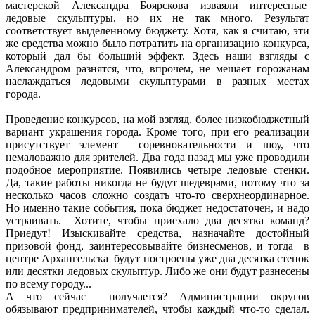
мастерской Александра Боярскова изваяли интересные
ледовые скульптуры, но их не так много. Результат
соответствует выделенному бюджету. Хотя, как я считаю, эти
же средства можно было потратить на организацию конкурса,
который дал бы больший эффект. Здесь наши взгляды с
Александром разнятся, что, впрочем, не мешает горожанам
наслаждаться ледовыми скульптурами в разных местах
города.
Проведение конкурсов, на мой взгляд, более низкобюджетный
вариант украшения города. Кроме того, при его реализации
присутствует элемент соревновательности и шоу, что
немаловажно для зрителей. Два года назад мы уже проводили
подобное мероприятие. Появились четыре ледовые стенки.
Да, такие работы никогда не будут шедеврами, потому что за
несколько часов сложно создать что-то сверхнеординарное.
Но именно такие события, пока бюджет недостаточен, и надо
устраивать. Хотите, чтобы приехало два десятка команд?
Приедут! Изыскивайте средства, назначайте достойный
призовой фонд, заинтересовывайте бизнесменов, и тогда в
центре Архангельска будут построены уже два десятка стенок
или десятки ледовых скульптур. Либо же они будут разнесены
по всему городу...
А что сейчас получается? Администрации округов
обязывают предпринимателей, чтобы каждый что-то сделал.