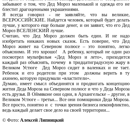
забывают о том, что Дед Мороз маленький и одежда его не
блестит драгоценными украшениями.
Я всегда говорил - не заявляйте, что вы великие,
ВСЕРОССИЙСКИЕ. Найдется человек, который будет делать
лучше, у которого еще больше денег, и он заявит, что его Дед
Мороз ВСЕЛЕНСКИЙ лучше.
Считаю, что Дед Мороз должен быть един. И не надо
изобретать никаких новых сказок. Есть поверие, что Дед
Мороз живет на Северном полюсе – это понятно, легко
объяснимо. И это хорошо! А ребенку, который не один раз
посмотрел мультфильм «Дед Мороз и лето», приходится
каждый раз объяснять, почему в тридцатиградусную жару в
Великом Устюге Дед Мороз сидит в валенках и не тает.
Ребенок и его родители при этом должны верить в ту
ахинею, которую придумали «властители».
Думаю, имеет смысл объединятся и продвигать концепцию
жития Деда Мороза на Северном полюсе и что у Деда Мороза
есть друзья. В Оймяконе они одни, в Архангельске – другие, в
Великом Устюге – третьи... Все они помощники Деда Мороза.
Все просто, понятно и с точки зрения бизнеса неконфликтно,
ведь каждый делает свое дело на своей территории...
© Фото:
Алексей Липницкий