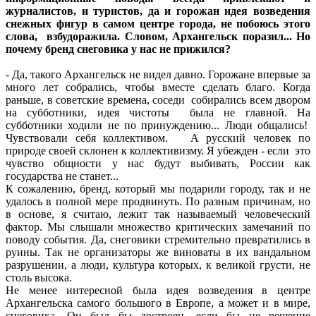
журналистов, и туристов, да и горожан идея возведения
снежных фигур в самом центре города, не побоюсь этого
слова, взбудоражила. Словом, Архангельск поразил... Но
почему бренд снеговика у нас не прижился?
- Да, такого Архангельск не видел давно. Горожане впервые за
много лет собрались, чтобы вместе сделать благо. Когда
раньше, в советские времена, соседи собирались всем двором
на субботники, идея чистоты была не главной. На
субботники ходили не по принуждению... Люди общались!
Чувствовали себя коллективом. А русский человек по
природе своей склонен к коллективизму. Я убежден - если это
чувство общности у нас будут выбивать, России как
государства не станет...
К сожалению, бренд, который мы подарили городу, так и не
удалось в полной мере продвинуть. По разным причинам, но
в основе, я считаю, лежит так называемый человеческий
фактор. Мы слышали множество критических замечаний по
поводу события. Да, снеговики стремительно превратились в
руины. Так не организаторы же виноваты в их вандальном
разрушении, а люди, культура которых, к великой грусти, не
столь высока.
Не менее интересной была идея возведения в центре
Архангельска самого большого в Европе, а может и в мире,
снеговика. Он был бы достроен, если бы не решение