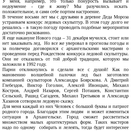
У меня, например, это только понурость вызывает и
недоумение - где я живу? Мы разучились искать
положительное, и сами себе портим настроение.
В течение восьми лет мы с друзьями в деревне Деда Мороза
устраиваем конкурс ледовых скульптур. В этом году долго не
решались – в такую погоду проводить подобные мероприятия
достаточно рискованно.
Я еще накануне Нового года – 31 декабря мучился, стоит или
нет заказывать лед. Но все же уверовал в прогнозы погоды и
за полвечера договорился с архангельскими мастерами о
проведении перед Рождеством конкурса ледовой скульптуры.
Они не отказались от той доброй традиции, которую мы
заложили в 1992 году.
Парни откликнулись и сделали все с душой! Как по
мановению волшебной палочки лед был заготовлен
компанией скульпторов Александра Боярскова. А Дмитрий
Глебездов, Виктор Гоголин, Алексей Ивонцын, Михаил
Костров, Андрей Назаров, Сергей Поташев, Константин
Сельский, Рашид Сагадеев, Михаил Третьяков и Александр
Хазанов сотворили ледовую сказку.
Для меня каждый из них Человек с большой буквы и патриот
родного города. Благодаря этим людям и может измениться
ситуация в Архангельске. Город сможет рассветиться
множеством малых архитектурных форм. Таких мастеров
надо по одному собирать и лелеять, тогда будет интереснее