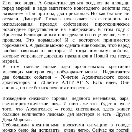
Итог все видят. А бюджетные деньги оседают на площади
перед мэрией в виде заштатного новогоднего действия под
названием «Три притопа, два прихлопа». Но как бы они ни
оседали, Дмитрий Таскаев показывает эффективность их
использования, проводя собственное пиротехническое
новогоднее представление на Набережной. В этом году с
Эрнестом Белокоровиным они сделали его еще лучше, чем в
прошлом. Это нормально! И с восторгом принимается
горожанами. А дальше можно сделать еще больше, чтоб народ
вообще завизжал от восторга. И тогда померкнут действа,
которые устраивает дирекция праздников в Новый год перед
мэрией...
В этом смысле новые идеи архангельских креативно
мыслящих мастеров еще побудоражат мозги... Надвигаются
два больших события – 70-летие Архангельского союза
архитекторов и 70-летие АЛТИ-АГТУ. Есть идеи. Они
спорны, но все без исключения интересны.
Возведение снежного городка, ледяного кегельбана, бара,
светопиротехническое шоу... И опять же это будет в русле
того, что Архангельск – город снеговиков, здесь живет
большое количество ледовых дел мастеров и есть «Друзья
Деда Мороза».
Небольшими креативными проектами ситуацию в городе
можно было бы исправить очень легко. Сейчас же гостей