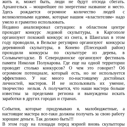
жить и, может быть, люди не будут отсюда сбегать.
Архангельск – мощнейшее по энергетике название и место.
Здесь рождается огромное количество людей с
великолепными идеями, которые нашим «властителям» надо
умело и грамотно использовать.
Недавно анализировал ситуацию: в областном центре
проходит конкурс ледовой скульптуры, в Каргополе
организуют похожий конкурс из снега, в Шангалах в этом
году проводили, в Вельске регулярно организуют конкурсы
деревянной скульптуры, в Конево (Плесецкий район)
проходили конкурсы по скульптуре из дерева, в
Сольвычегодске. В Северодвинске организуют фестиваль
памяти Николая Полукарова. Где еще на одной территории
проводят столько конкурсов? О чем это говорит? Об
огромном потенциале, который есть, но не используется
эффективно. У нас много по-настоящему достойных
личностей, мастеров. И не использовать их умение,
творчество нельзя. А получается, что наши мастера больше
известны за пределами региона и вынуждены искать
заработки в других городах и странах.
События, которые придумываю я, малобюджетные, а
настоящие мастера все-таки должны получать за свою работу
хорошие деньги. Так должно быть!!!
В этом году на площади перед мэрией вновь скульпторы