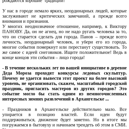
рождаются хорошие традиции!
У нас в городе немало ярких, неординарных людей, которые
заслуживают не критических замечаний, а прежде всего
внимания и признания.
У многих неоднозначное отношение, например, к Виктору
ПАНОВУ. Да, он не агнец, но не надо ругать человека за то,
что он старается сделать для города. Панов – прежде всего
личность, неординарный человек, и убери его из города,
многие события померкнут или перестанут существовать. То
же самое с идеей снеговиков. Ищите положительное! Ведь в
конце концов эти события – лицо города!
- В течение нескольких лет по вашей инициативе в деревне
Деда Мороза проходят конкурсы ледовых скульптур.
Почему не удается вывести этот проект на более высокий
уровень, не организовать, скажем, масштабный городской
праздник, пригласить мастеров из других городов? Это
событие могло бы стать одним из немногочисленных
интересных зимних развлечений в Архангельске ...
- Праздников в Архангельске действительно мало. Все
упирается в позицию властей. Если идеи будут
поддерживаться, движение будет заметно. Но в итоге мы
погружаемся в бытовуху и начинаем трендеть об этом в СМИ.