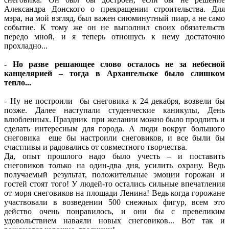
Александра Донского о прекращении строительства. Для
мэра, на мой взгляд, был важен сиюминутный пиар, а не само
событие. К тому же он не выполнил своих обязательств
передо мной, и я теперь отношусь к нему достаточно
прохладно...
- Но разве решающее слово осталось не за небесной
канцелярией – тогда в Архангельске было слишком
тепло...
- Ну не построили бы снеговика к 24 декабря, возвели бы
позже. Далее наступали студенческие каникулы, День
влюбленных. Праздник при желании можно было продлить и
сделать интересным для города. А люди вокруг большого
снеговика еще бы настроили снеговиков, и все были бы
счастливы и радовались от совместного творчества.
Да, опыт прошлого надо было учесть – и поставить
снеговиков только на один-два дня, усилить охрану. Ведь
получаемый результат, положительные эмоции горожан и
гостей стоят того! У людей-то остались сильные впечатления
от моря снеговиков на площади Ленина! Ведь когда горожане
участвовали в возведении 500 снежных фигур, всем это
действо очень понравилось, и они бы с превеликим
удовольствием наваяли новых снеговиков... Вот так и