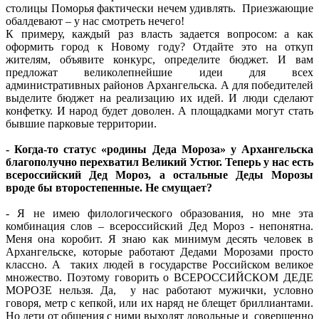
столицы Поморья фактически нечем удивлять. Приезжающие
обалдевают – у нас смотреть нечего!
К примеру, каждый раз власть задается вопросом: а как
оформить город к Новому году? Отдайте это на откуп
жителям, объявите конкурс, определите бюджет. И вам
предложат великолепнейшие идеи для всех
административных районов Архангельска. А для победителей
выделите бюджет на реализацию их идей. И люди сделают
конфетку. И народ будет доволен. А площадками могут стать
бывшие парковые территории.
- Когда-то статус «родины Деда Мороза» у Архангельска
благополучно перехватил Великий Устюг. Теперь у нас есть
всероссийский Дед Мороз, а остальные Деды Морозы
вроде бы второстепенные. Не смущает?
- Я не имею филологического образования, но мне эта
комбинация слов – всероссийский Дед Мороз - непонятна.
Меня она коробит. Я знаю как минимум десять человек в
Архангельске, которые работают Дедами Морозами просто
классно. А таких людей в государстве Российском великое
множество. Поэтому говорить о ВСЕРОССИЙСКОМ ДЕДЕ
МОРОЗЕ нельзя. Да, у нас работают мужички, условно
говоря, метр с кепкой, или их наряд не блещет бриллиантами.
Но дети от общения с ними выходят довольные и совершенно