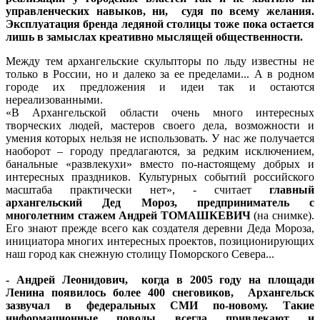
управленческих навыков, ни, судя по всему желания.
Эксплуатация бренда ледяной столицы тоже пока остается
лишь в замыслах креативно мыслящей общественности.
Между тем архангельские скульпторы по льду известны не
только в России, но и далеко за ее пределами... А в родном
городе их предложения и идеи так и остаются
нереализованными.
«В Архангельской области очень много интересных
творческих людей, мастеров своего дела, возможности и
умения которых нельзя не использовать. У нас же получается
наоборот – городу предлагаются, за редким исключением,
банальные «развлекухи» вместо по-настоящему добрых и
интересных праздников. Культурных событий российского
масштаба практически нет», - считает
главный
архангельский Дед Мороз, предприниматель с
многолетним стажем Андрей ТОМАШКЕВИЧ
(на снимке).
Его знают прежде всего как создателя деревни Деда Мороза,
инициатора многих интересных проектов, позиционирующих
наш город как снежную столицу Поморского Севера...
- Андрей Леонидович, когда в 2005 году на площади
Ленина появилось более 400 снеговиков, Архангельск
зазвучал в федеральных СМИ по-новому. Такие
информационные поводы всегда привлекают и