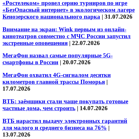
«Ростелеком» провел серию турниров по игре
«БезОпасный интернет» в экологическом лагере
Кенозерского национального парка
|
31.07.2026
Внимание на экран: Wink первым из онлайн-
кинотеатров совместно с МЧС России запустил
экстренные оповещения
|
22.07.2026
МегаФон назвал самые популярные 5G-
смартфоны в России
|
20.07.2026
МегаФон охватил 4G-сигналом десятки
километров главной трассы Поморья
|
17.07.2026
ВТБ: заёмщики стали чаще покупать готовые
частные дома, чем строить
|
14.07.2026
ВТБ нарастил выдачу электронных гарантий
для малого и среднего бизнеса на 76%
|
13.07.2026