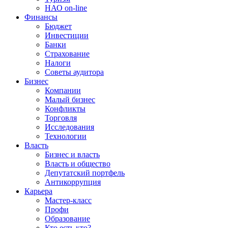
НАО on-line
Финансы
Бюджет
Инвестиции
Банки
Страхование
Налоги
Советы аудитора
Бизнес
Компании
Малый бизнес
Конфликты
Торговля
Исследования
Технологии
Власть
Бизнес и власть
Власть и общество
Депутатский портфель
Антикоррупция
Карьера
Мастер-класс
Профи
Образование
Кто есть кто?