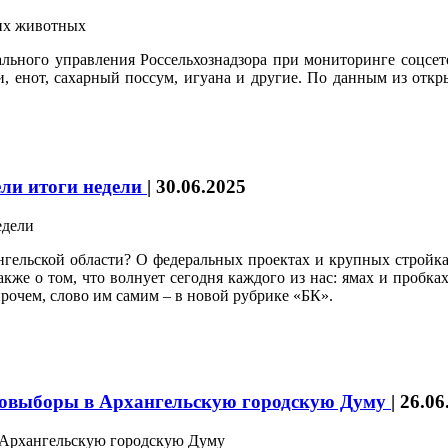
ьного управления Россельхознадзора при мониторинге соцсете
и, енот, сахарный поссум, игуана и другие. По данным из отк
ели итоги недели
|
30.06.2025
гельской области? О федеральных проектах и крупных стройках,
же о том, что волнует сегодня каждого из нас: ямах и пробках 
прочем, слово им самим – в новой рубрике «БК».
 довыборы в Архангельскую городскую Думу
|
26.06