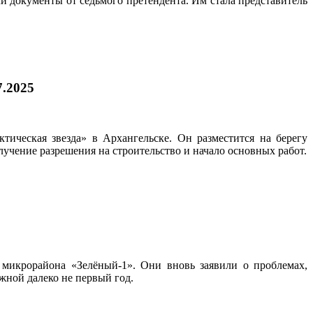
 документы от седьмого претендента. Им стала представитель
7.2025
ическая звезда» в Архангельске. Он разместится на берегу
учение разрешения на строительство и начало основных работ.
микрорайона «Зелёный-1». Они вновь заявили о проблемах,
жной далеко не первый год.