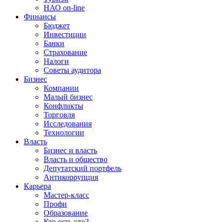
НАО on-line
Финансы
Бюджет
Инвестиции
Банки
Страхование
Налоги
Советы аудитора
Бизнес
Компании
Малый бизнес
Конфликты
Торговля
Исследования
Технологии
Власть
Бизнес и власть
Власть и общество
Депутатский портфель
Антикоррупция
Карьера
Мастер-класс
Профи
Образование
Кто есть кто?