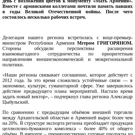
день с возложения цветов к монументу «Мать Армения».
Вместе с армянскими коллегами почтили память павших
в годы Великой Отечественной войны. После чего
состоялось несколько рабочих встреч.
Делегация нашего региона встретилась с вице-премьер-
министром Республики Армения
Мгером ГРИГОРЯНОМ.
Стороны обсудили перспективы расширения
взаимовыгодного сотрудничества по приоритетным
направлениям внешнеэкономической и межрегиональной
политики.
«Наши регионы связывает соглашение, которое действует с
2012 года. За это время сложились устойчивые связи — в
экономике, культуре, гуманитарной сфере. Уже завершилось
действие предыдущего плана мероприятий. Настало время
задать новый вектор», – подчеркнул глава региона Александр
Цыбульский.
По сравнению с предыдущим объёмом внешней торговли
между Архангельской областью и Арменией вырос более чем
на 20%. В структуре экспорта региона преобладает продукция
целлюлозно-бумажного комплекса – более 40% от общего
объёма. В импорте – преимущественно готовые продукты из