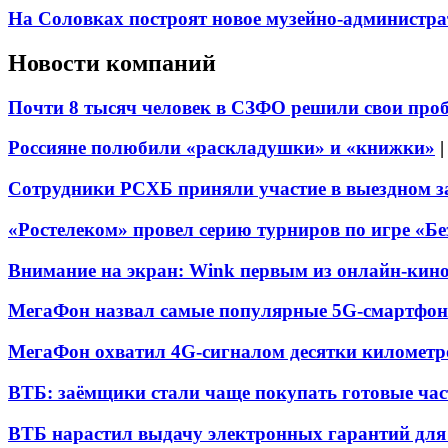
На Соловках построят новое музейно-администра
Новости компаний
Почти 8 тысяч человек в СЗФО решили свои про
Россияне полюбили «раскладушки» и «книжки»
Сотрудники РСХБ приняли участие в выездном за
«Ростелеком» провел серию турниров по игре «Б
Внимание на экран: Wink первым из онлайн-кино
МегаФон назвал самые популярные 5G-смартфон
МегаФон охватил 4G-сигналом десятки километр
ВТБ: заёмщики стали чаще покупать готовые час
ВТБ нарастил выдачу электронных гарантий для 