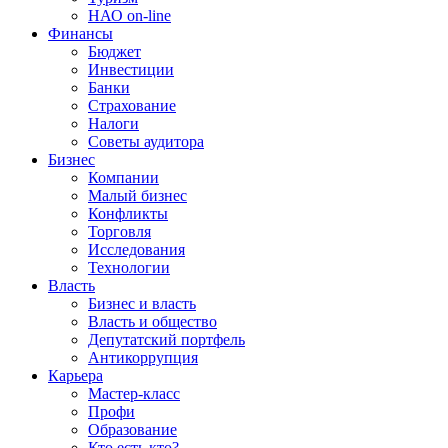
НАО on-line
Финансы
Бюджет
Инвестиции
Банки
Страхование
Налоги
Советы аудитора
Бизнес
Компании
Малый бизнес
Конфликты
Торговля
Исследования
Технологии
Власть
Бизнес и власть
Власть и общество
Депутатский портфель
Антикоррупция
Карьера
Мастер-класс
Профи
Образование
Кто есть кто?