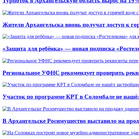
Турпоток в Архангельскую область вырос на 19
Жители Архангельска вновь получат доступ к горя
«Защита для ребёнка» — новая подписка «Ростеле
Региональное УФНС рекомендует проверить рекв
Участок по программе КРТ в Соломбале не нашё
В Архангельске Росимущество выставило на про