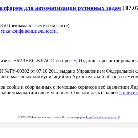
латформе для автоматизации рутинных задач
|
07.0
850 (реклама в газете и на сайте)
тика конфиденциальности.
газеты «БИЗНЕС-КЛАСС экспресс»
.
Издание зарегистрировано 2
И №ТУ-00302 от 07.10.2011 выдано Управлением Федеральной сл
й и массовых коммуникаций по Архангельской области и Нен
в cookie и сбор данных с помощью сервисов веб аналитики Янде
ия нашим маркетинговым усилиям. Ознакомьтесь с нашей
Политик
© 2003-2026 Бизнес-класс Архангельск. Все права защищены.
Разработка: digital-агентство F5