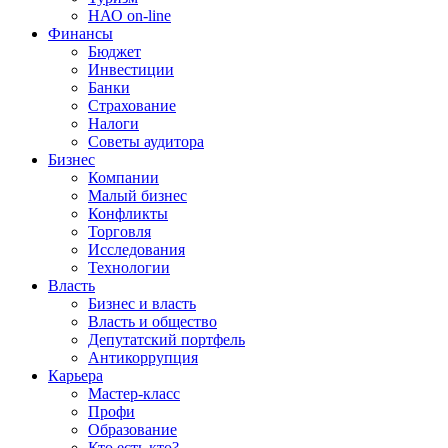
НАО on-line
Финансы
Бюджет
Инвестиции
Банки
Страхование
Налоги
Советы аудитора
Бизнес
Компании
Малый бизнес
Конфликты
Торговля
Исследования
Технологии
Власть
Бизнес и власть
Власть и общество
Депутатский портфель
Антикоррупция
Карьера
Мастер-класс
Профи
Образование
Кто есть кто?