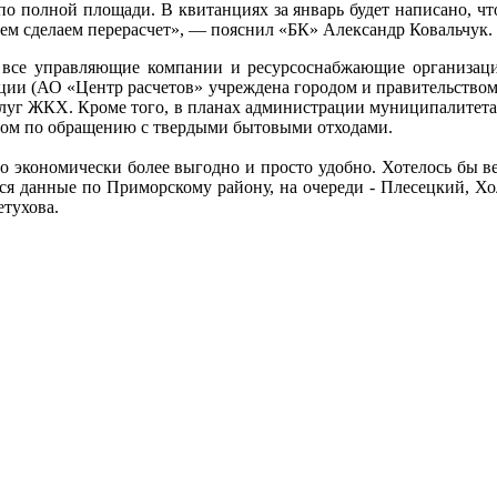
о полной площади. В квитанциях за январь будет написано, чт
сем сделаем перерасчет», — пояснил «БК» Александр Ковальчук.
 все управляющие компании и ресурсоснабжающие организаци
ации (АО «Центр расчетов» учреждена городом и правительством 
слуг ЖКХ. Кроме того, в планах администрации муниципалитета 
тором по обращению с твердыми бытовыми отходами.
о экономически более выгодно и просто удобно. Хотелось бы в
я данные по Приморскому району, на очереди - Плесецкий, Хол
тухова.