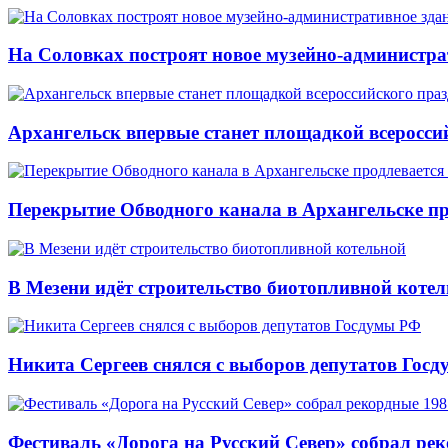
На Соловках построят новое музейно-администра
Архангельск впервые станет площадкой всеросси
Перекрытие Обводного канала в Архангельске про
В Мезени идёт строительство биотопливной коте
Никита Сергеев снялся с выборов депутатов Гос
Фестиваль «Дорога на Русский Север» собрал ре