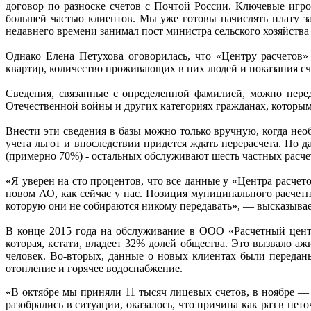
договор по разноске счетов с Почтой России. Ключевые иг
большей частью клиентов. Мы уже готовы начислять плату за
недавнего времени занимал пост министра сельского хозяйства
Однако Елена Петухова оговорилась, что «Центру расчетов»
квартир, количество проживающих в них людей и показания сч
Сведения, связанные с определенной фамилией, можно перед
Отечественной войны и других категориях гражданах, которы
Внести эти сведения в базы можно только вручную, когда не
учета льгот и впоследствии придется ждать перерасчета. По
(примерно 70%) - остальных обслуживают шесть частных расче
«Я уверен на сто процентов, что все данные у «Центра расчет
новом АО, как сейчас у нас. Позиция муниципального расчетно
которую они не собираются никому передавать», — высказыва
В конце 2015 года на обслуживание в ООО «Расчетный цент
которая, кстати, владеет 32% долей общества. Это вызвало а
человек. Во-вторых, данные о новых клиентах были передан
отопление и горячее водоснабжение.
«В октябре мы приняли 11 тысяч лицевых счетов, в ноябре —
разобрались в ситуации, оказалось, что причина как раз в нет