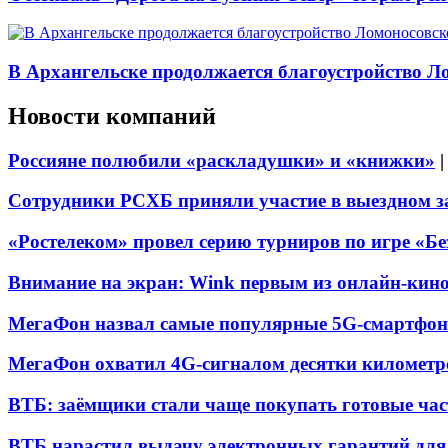
В Архангельске продолжается благоустройство Л
Новости компаний
Россияне полюбили «раскладушки» и «книжки»
Сотрудники РСХБ приняли участие в выездном за
«Ростелеком» провел серию турниров по игре «Б
Внимание на экран: Wink первым из онлайн-кино
МегаФон назвал самые популярные 5G-смартфон
МегаФон охватил 4G-сигналом десятки километр
ВТБ: заёмщики стали чаще покупать готовые час
ВТБ нарастил выдачу электронных гарантий для 