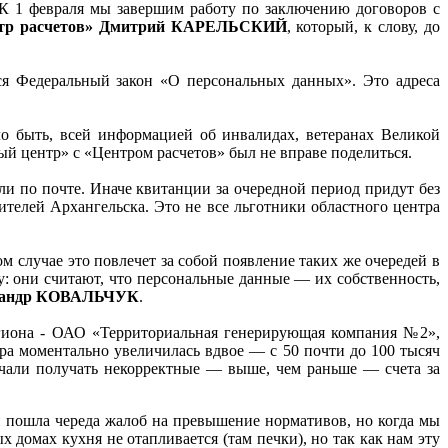
К 1 февраля мы завершим работу по заключению договоров с
нтр расчетов» Дмитрий КАРЕЛЬСКИЙ
, который, к слову, до
тся Федеральный закон «О персональных данных». Это адреса
ло быть, всей информацией об инвалидах, ветеранах Великой
 центр» с «Центром расчетов» был не вправе поделиться.
и по почте. Иначе квитанции за очередной период придут без
телей Архангельска. Это не все льготники областного центра
м случае это повлечет за собой появление таких же очередей в
му: они считают, что персональные данные — их собственность,
ксандр КОВАЛЬЧУК
.
гиона - ОАО «Территориальная генерирующая компания №2»,
тра моментально увеличилась вдвое — с 50 почти до 100 тысяч
ачали получать некорректные — выше, чем раньше — счета за
й пошла череда жалоб на превышение нормативов, но когда мы
х домах кухня не отапливается (там печки), но так как нам эту