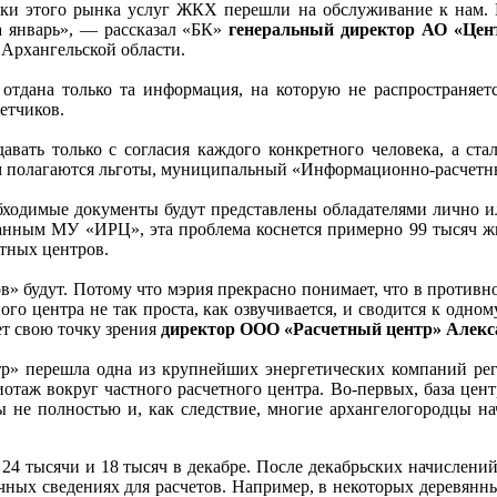
роки этого рынка услуг ЖКХ перешли на обслуживание к нам. 
 январь», — рассказал «БК»
генеральный директор АО «Це
 Архангельской области.
 отдана только та информация, на которую не распространяе
етчиков.
авать только с согласия каждого конкретного человека, а ста
м полагаются льготы, муниципальный «Информационно-расчетный
обходимые документы будут представлены обладателями лично ил
 данным МУ «ИРЦ», эта проблема коснется примерно 99 тысяч жи
тных центров.
ов» будут. Потому что мэрия прекрасно понимает, что в противно
го центра не так проста, как озвучивается, и сводится к одно
ет свою точку зрения
директор ООО «Расчетный центр» Але
р» перешла одна из крупнейших энергетических компаний ре
жиотаж вокруг частного расчетного центра. Во-первых, база цен
ы не полностью и, как следствие, многие архангелогородцы н
 24 тысячи и 18 тысяч в декабре. После декабрьских начислени
очных сведениях для расчетов. Например, в некоторых деревянны