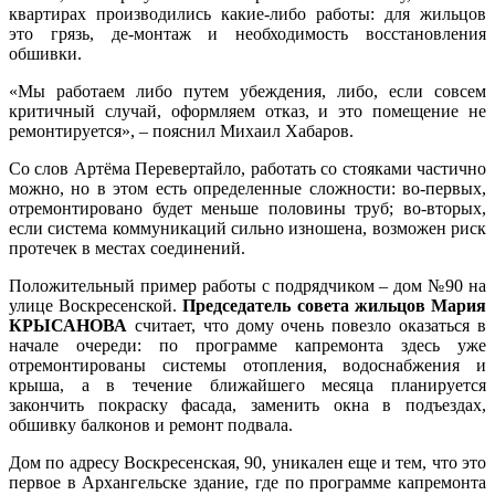
квартирах производились какие-либо работы: для жильцов
это грязь, де-монтаж и необходимость восстановления
обшивки.
«Мы работаем либо путем убеждения, либо, если совсем
критичный случай, оформляем отказ, и это помещение не
ремонтируется», – пояснил Михаил Хабаров.
Со слов Артёма Перевертайло, работать со стояками частично
можно, но в этом есть определенные сложности: во-первых,
отремонтировано будет меньше половины труб; во-вторых,
если система коммуникаций сильно изношена, возможен риск
протечек в местах соединений.
Положительный пример работы с подрядчиком – дом №90 на
улице Воскресенской.
Председатель совета жильцов Мария
КРЫСАНОВА
считает, что дому очень повезло оказаться в
начале очереди: по программе капремонта здесь уже
отремонтированы системы отопления, водоснабжения и
крыша, а в течение ближайшего месяца планируется
закончить покраску фасада, заменить окна в подъездах,
обшивку балконов и ремонт подвала.
Дом по адресу Воскресенская, 90, уникален еще и тем, что это
первое в Архангельске здание, где по программе капремонта