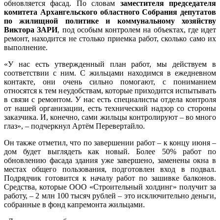
обновляется фасад. По словам
заместителя председателя
комитета Архангельского областного Собрания депутатов
по жилищной политике и коммунальному хозяйству
Виктора ЗАРИ
, под особым контролем на объектах, где идет
ремонт, находится не столько приемка работ, сколько само их
выполнение.
«У нас есть утвержденный план работ, мы действуем в
соответствии с ним. С жильцами находимся в ежедневном
контакте, они очень сильно помогают, с пониманием
относятся к тем неудобствам, которые приходится испытывать
в связи с ремонтом. У нас есть специалисты отдела контроля
от нашей организации, есть технический надзор со стороны
заказчика. И, конечно, сами жильцы контролируют – во много
глаз», – подчеркнул Артём Перевертайло.
Он также отметил, что по завершении работ – к концу июня –
дом будет выглядеть как новый. Более 50% работ по
обновлению фасада здания уже завершено, заменены окна в
местах общего пользования, подготовлен вход в подвал.
Подрядчик готовится к началу работ по зашивке балконов.
Средства, которые ООО «Строительный холдинг» получит за
работу, – 2 млн 100 тысяч рублей – это исключительно деньги,
собранные в фонд капремонта жильцами.