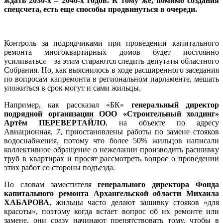
ждать 2030-х – 2040-х годов. К тому же, помимо создания
спецсчета, есть еще способы продвинуться в очереди.
Контроль за подрядчиками при проведении капитального
ремонта многоквартирных домов будет постоянно
усиливаться – за этим стараются следить депутаты областного
Собрания. Но, как выяснилось в ходе расширенного заседания
по вопросам капремонта в региональном парламенте, мешать
уложиться в срок могут и сами жильцы.
Например, как рассказал «БК»
генеральный директор
подрядной организации ООО «Строительный холдинг»
Артём ПЕРЕВЕРТАЙЛО
, на объекте по адресу
Авиационная, 7, приостановлены работы по замене стояков
водоснабжения, потому что более 50% жильцов написали
коллективное обращение о нежелании производить расшивку
труб в квартирах и просят рассмотреть вопрос о проведении
этих работ со стороны подъезда.
По словам заместителя
генерального директора Фонда
капитального ремонта Архангельской области Михаила
ХАБАРОВА
, жильцы часто делают зашивку стояков «для
красоты», поэтому когда встает вопрос об их ремонте или
замене, они сразу начинают препятствовать тому, чтобы в