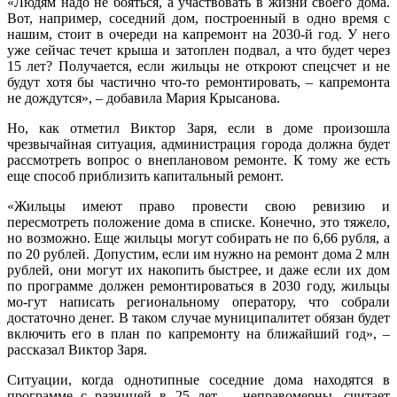
«Людям надо не бояться, а участвовать в жизни своего дома.
Вот, например, соседний дом, построенный в одно время с
нашим, стоит в очереди на капремонт на 2030-й год. У него
уже сейчас течет крыша и затоплен подвал, а что будет через
15 лет? Получается, если жильцы не откроют спецсчет и не
будут хотя бы частично что-то ремонтировать, – капремонта
не дождутся», – добавила Мария Крысанова.
Но, как отметил Виктор Заря, если в доме произошла
чрезвычайная ситуация, администрация города должна будет
рассмотреть вопрос о внеплановом ремонте. К тому же есть
еще способ приблизить капитальный ремонт.
«Жильцы имеют право провести свою ревизию и
пересмотреть положение дома в списке. Конечно, это тяжело,
но возможно. Еще жильцы могут собирать не по 6,66 рубля, а
по 20 рублей. Допустим, если им нужно на ремонт дома 2 млн
рублей, они могут их накопить быстрее, и даже если их дом
по программе должен ремонтироваться в 2030 году, жильцы
мо-гут написать региональному оператору, что собрали
достаточно денег. В таком случае муниципалитет обязан будет
включить его в план по капремонту на ближайший год», –
рассказал Виктор Заря.
Ситуации, когда однотипные соседние дома находятся в
программе с разницей в 25 лет, – неправомерны, считает