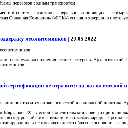
место в системе логистики генерального поставщика лесосырь
рская Сплавная Компания» («БСК») успешно завершило плотову
поддержку лесопитомников
|
23.05.2022
анию системы восполнения лесных ресурсов. Архангельский Ц
 питомников.
ой сертификации не отразится на экологической 
tewardship Council® – Лесной Попечительский Совет) о приостано
чило выход российским компаниям на международные рынки 
 мотивированное и не имеющее ничего общего с основополагаю