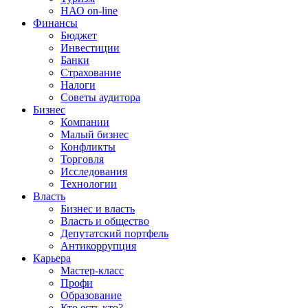
НАО on-line
Финансы
Бюджет
Инвестиции
Банки
Страхование
Налоги
Советы аудитора
Бизнес
Компании
Малый бизнес
Конфликты
Торговля
Исследования
Технологии
Власть
Бизнес и власть
Власть и общество
Депутатский портфель
Антикоррупция
Карьера
Мастер-класс
Профи
Образование
Кто есть кто?