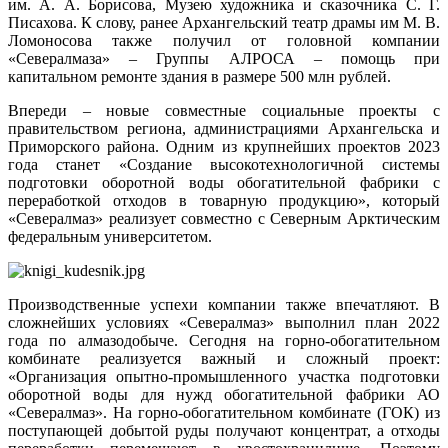
им. А. А. Борисова, Музею художника и сказочника С. Г.
Писахова. К слову, ранее Архангельский театр драмы им М. В.
Ломоносова также получил от головной компании
«Севералмаза» – Группы АЛРОСА – помощь при
капитальном ремонте здания в размере 500 млн рублей.
Впереди – новые совместные социальные проекты с
правительством региона, администрациями Архангельска и
Приморского района. Одним из крупнейших проектов 2023
года станет «Создание высокотехнологичной системы
подготовки оборотной воды обогатительной фабрики с
переработкой отходов в товарную продукцию», который
«Севералмаз» реализует совместно с Северным Арктическим
федеральным университетом.
Производственные успехи компании также впечатляют. В
сложнейших условиях «Севералмаз» выполнил план 2022
года по алмазодобыче. Сегодня на горно-обогатительном
комбинате реализуется важный и сложный проект:
«Организация опытно-промышленного участка подготовки
оборотной воды для нужд обогатительной фабрики АО
«Севералмаз». На горно-обогатительном комбинате (ГОК) из
поступающей добытой руды получают концентрат, а отходы