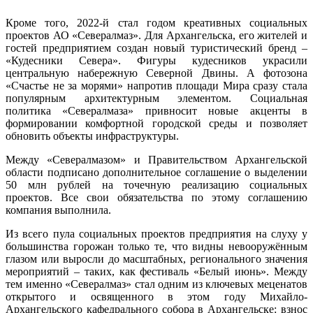
Кроме того, 2022-й стал годом креативных социальных
проектов АО «Севералмаз». Для Архангельска, его жителей и
гостей предприятием создан новый туристический бренд –
«Кудесники Севера». Фигуры кудесников украсили
центральную набережную Северной Двины. А фотозона
«Счастье не за морями» напротив площади Мира сразу стала
популярным архитектурным элементом. Социальная
политика «Севералмаза» привносит новые акценты в
формировании комфортной городской среды и позволяет
обновить объекты инфраструктуры.
Между «Севералмазом» и Правительством Архангельской
области подписано дополнительное соглашение о выделении
50 млн рублей на точечную реализацию социальных
проектов. Все свои обязательства по этому соглашению
компания выполнила.
Из всего пула социальных проектов предприятия на слуху у
большинства горожан только те, что видны невооружённым
глазом или выросли до масштабных, регионального значения
мероприятий – таких, как фестиваль «Белый июнь». Между
тем именно «Севералмаз» стал одним из ключевых меценатов
открытого и освященного в этом году Михайло-
Архангельского кафедрального собора в Архангельске: взнос