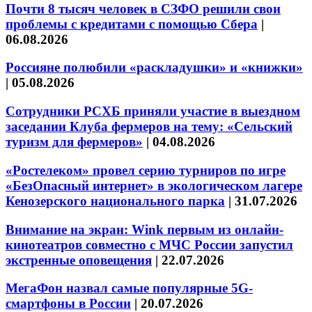
Почти 8 тысяч человек в СЗФО решили свои
проблемы с кредитами с помощью Сбера
|
06.08.2026
Россияне полюбили «раскладушки» и «книжки»
|
05.08.2026
Сотрудники РСХБ приняли участие в выездном
заседании Клуба фермеров на тему: «Сельский
туризм для фермеров»
|
04.08.2026
«Ростелеком» провел серию турниров по игре
«БезОпасный интернет» в экологическом лагере
Кенозерского национального парка
|
31.07.2026
Внимание на экран: Wink первым из онлайн-
кинотеатров совместно с МЧС России запустил
экстренные оповещения
|
22.07.2026
МегаФон назвал самые популярные 5G-
смартфоны в России
|
20.07.2026