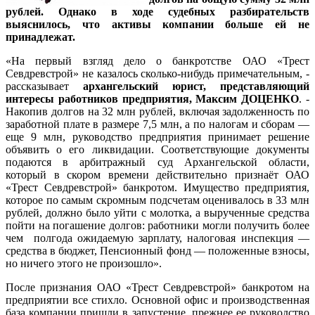
рублей. Однако в ходе судебных разбирательств
выяснилось, что активы компании больше ей не
принадлежат.
«На первый взгляд дело о банкротстве ОАО «Трест
Севдревстрой» не казалось сколько-нибудь примечательным, -
рассказывает
архангельский юрист, представляющий
интересы работников предприятия, Максим ДОЦЕНКО
. -
Накопив долгов на 32 млн рублей, включая задолженность по
заработной плате в размере 7,5 млн, а по налогам и сборам —
еще 9 млн, руководство предприятия принимает решение
объявить о его ликвидации. Соответствующие документы
подаются в арбитражный суд Архангельской области,
который в скором времени действительно признаёт ОАО
«Трест Севдревстрой» банкротом. Имущество предприятия,
которое по самым скромным подсчетам оценивалось в 33 млн
рублей, должно было уйти с молотка, а вырученные средства
пойти на погашение долгов: работники могли получить более
чем полгода ожидаемую зарплату, налоговая инспекция —
средства в бюджет, Пенсионный фонд — положенные взносы,
но ничего этого не произошло».
После признания ОАО «Трест Севдревстрой» банкротом на
предприятии все стихло. Основной офис и производственная
база компании пришли в запустение, прежнее ее руководство