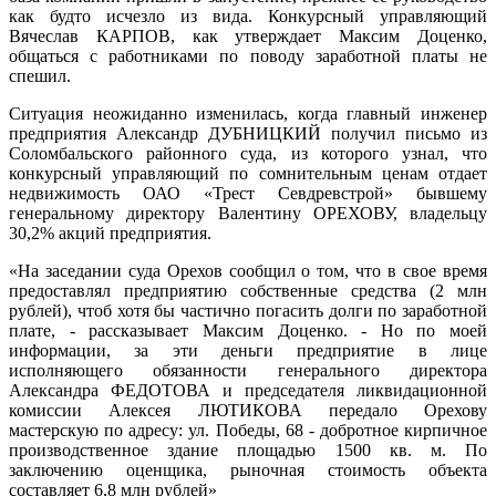
как будто исчезло из вида. Конкурсный управляющий
Вячеслав КАРПОВ, как утверждает Максим Доценко,
общаться с работниками по поводу заработной платы не
спешил.
Ситуация неожиданно изменилась, когда главный инженер
предприятия Александр ДУБНИЦКИЙ получил письмо из
Соломбальского районного суда, из которого узнал, что
конкурсный управляющий по сомнительным ценам отдает
недвижимость ОАО «Трест Севдревстрой» бывшему
генеральному директору Валентину ОРЕХОВУ, владельцу
30,2% акций предприятия.
«На заседании суда Орехов сообщил о том, что в свое время
предоставлял предприятию собственные средства (2 млн
рублей), чтоб хотя бы частично погасить долги по заработной
плате, - рассказывает Максим Доценко. - Но по моей
информации, за эти деньги предприятие в лице
исполняющего обязанности генерального директора
Александра ФЕДОТОВА и председателя ликвидационной
комиссии Алексея ЛЮТИКОВА передало Орехову
мастерскую по адресу: ул. Победы, 68 - добротное кирпичное
производственное здание площадью 1500 кв. м. По
заключению оценщика, рыночная стоимость объекта
составляет 6,8 млн рублей»