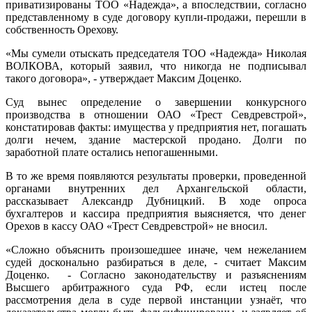
приватизированы ТОО «Надежда», а впоследствии, согласно
представленному в суде договору купли-продажи, перешли в
собственность Орехову.
«Мы сумели отыскать председателя ТОО «Надежда» Николая
ВОЛКОВА, который заявил, что никогда не подписывал
такого договора», - утверждает Максим Доценко.
Суд вынес определение о завершении конкурсного
производства в отношении ОАО «Трест Севдревстрой»,
констатировав факты: имущества у предприятия нет, погашать
долги нечем, здание мастерской продано. Долги по
заработной плате остались непогашенными.
В то же время появляются результаты проверки, проведенной
органами внутренних дел Архангельской области,
рассказывает Александр Дубницкий. В ходе опроса
бухгалтеров и кассира предприятия выясняется, что денег
Орехов в кассу ОАО «Трест Севдревстрой» не вносил.
«Сложно объяснить произошедшее иначе, чем нежеланием
судей досконально разбираться в деле, - считает Максим
Доценко. - Согласно законодательству и разъяснениям
Высшего арбитражного суда РФ, если истец после
рассмотрения дела в суде первой инстанции узнаёт, что