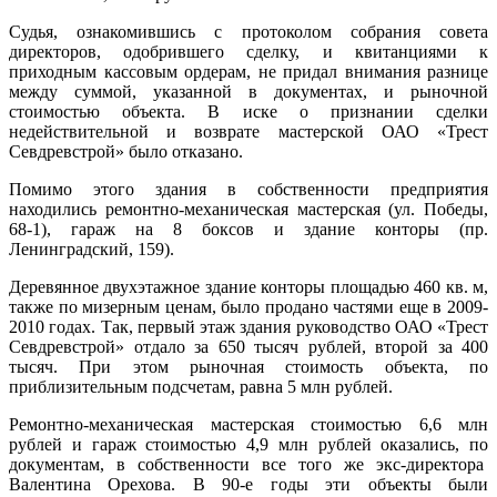
Судья, ознакомившись с протоколом собрания совета
директоров, одобрившего сделку, и квитанциями к
приходным кассовым ордерам, не придал внимания разнице
между суммой, указанной в документах, и рыночной
стоимостью объекта. В иске о признании сделки
недействительной и возврате мастерской ОАО «Трест
Севдревстрой» было отказано.
Помимо этого здания в собственности предприятия
находились ремонтно-механическая мастерская (ул. Победы,
68-1), гараж на 8 боксов и здание конторы (пр.
Ленинградский, 159).
Деревянное двухэтажное здание конторы площадью 460 кв. м,
также по мизерным ценам, было продано частями еще в 2009-
2010 годах. Так, первый этаж здания руководство ОАО «Трест
Севдревстрой» отдало за 650 тысяч рублей, второй за 400
тысяч. При этом рыночная стоимость объекта, по
приблизительным подсчетам, равна 5 млн рублей.
Ремонтно-механическая мастерская стоимостью 6,6 млн
рублей и гараж стоимостью 4,9 млн рублей оказались, по
документам, в собственности все того же экс-директора
Валентина Орехова. В 90-е годы эти объекты были