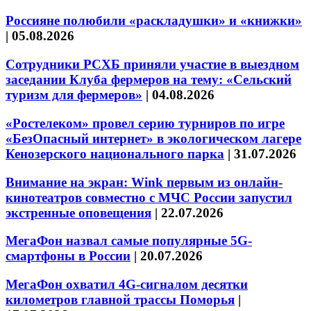
Россияне полюбили «раскладушки» и «книжки»
|
05.08.2026
Сотрудники РСХБ приняли участие в выездном
заседании Клуба фермеров на тему: «Сельский
туризм для фермеров»
|
04.08.2026
«Ростелеком» провел серию турниров по игре
«БезОпасный интернет» в экологическом лагере
Кенозерского национального парка
|
31.07.2026
Внимание на экран: Wink первым из онлайн-
кинотеатров совместно с МЧС России запустил
экстренные оповещения
|
22.07.2026
МегаФон назвал самые популярные 5G-
смартфоны в России
|
20.07.2026
МегаФон охватил 4G-сигналом десятки
километров главной трассы Поморья
|