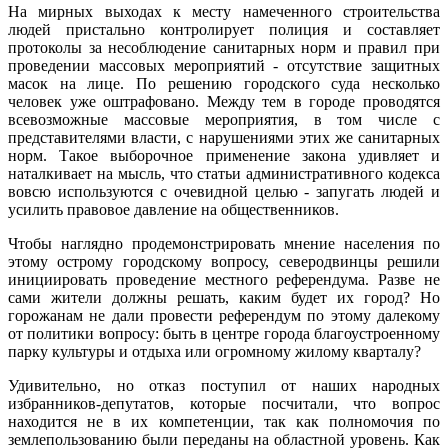
На мирных выходах к месту намеченного строительства
людей пристально контролирует полиция и составляет
протоколы за несоблюдение санитарных норм и правил при
проведении массовых мероприятий - отсутствие защитных
масок на лице. По решению городского суда несколько
человек уже оштрафовано. Между тем в городе проводятся
всевозможные массовые мероприятия, в том числе с
представителями власти, с нарушениями этих же санитарных
норм. Такое выборочное применение закона удивляет и
наталкивает на мысль, что статьи административного кодекса
вовсю используются с очевидной целью - запугать людей и
усилить правовое давление на общественников.
Чтобы наглядно продемонстрировать мнение населения по
этому острому городскому вопросу, северодвинцы решили
инициировать проведение местного референдума. Разве не
сами жители должны решать, каким будет их город? Но
горожанам не дали провести референдум по этому далекому
от политики вопросу: быть в центре города благоустроенному
парку культуры и отдыха или огромному жилому кварталу?
Удивительно, но отказ поступил от наших народных
избранников-депутатов, которые посчитали, что вопрос
находится не в их компетенции, так как полномочия по
землепользованию были переданы на областной уровень. Как