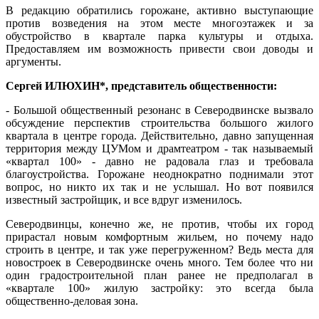
В редакцию обратились горожане, активно выступающие
против возведения на этом месте многоэтажек и за
обустройство в квартале парка культуры и отдыха.
Предоставляем им возможность привести свои доводы и
аргументы.
Сергей ИЛЮХИН*, представитель общественности:
- Большой общественный резонанс в Северодвинске вызвало
обсуждение перспектив строительства большого жилого
квартала в центре города. Действительно, давно запущенная
территория между ЦУМом и драмтеатром - так называемый
«квартал 100» - давно не радовала глаз и требовала
благоустройства. Горожане неоднократно поднимали этот
вопрос, но никто их так и не услышал. Но вот появился
известный застройщик, и все вдруг изменилось.
Северодвинцы, конечно же, не против, чтобы их город
прирастал новым комфортным жильем, но почему надо
строить в центре, и так уже перегруженном? Ведь места для
новостроек в Северодвинске очень много. Тем более что ни
один градостроительной план ранее не предполагал в
«квартале 100» жилую застройку: это всегда была
общественно-деловая зона.