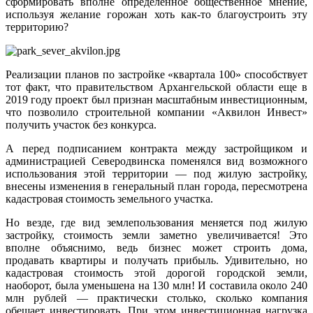
сформировать вполне определенное общественное мнение,
используя желание горожан хоть как-то благоустроить эту
территорию?
Реализации планов по застройке «квартала 100» способствует
тот факт, что правительством Архангельской области еще в
2019 году проект был признан масштабным инвестиционным,
что позволило строительной компании «Аквилон Инвест»
получить участок без конкурса.
А перед подписанием контракта между застройщиком и
администрацией Северодвинска поменялся вид возможного
использования этой территории — под жилую застройку,
внесены изменения в генеральный план города, пересмотрена
кадастровая стоимость земельного участка.
Но везде, где вид землепользования меняется под жилую
застройку, стоимость земли заметно увеличивается! Это
вполне объяснимо, ведь бизнес может строить дома,
продавать квартиры и получать прибыль. Удивительно, но
кадастровая стоимость этой дорогой городской земли,
наоборот, была уменьшена на 130 млн! И составила около 240
млн рублей — практически столько, сколько компания
обещает инвестировать. При этом инвестиционная нагрузка