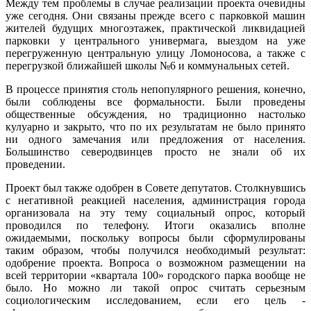
Между тем проблемы в случае реализации проекта очевидны
уже сегодня. Они связаны прежде всего с парковкой машин
жителей будущих многоэтажек, практической ликвидацией
парковки у центрального универмага, выездом на уже
перегруженную центральную улицу Ломоносова, а также с
перегрузкой ближайшей школы №6 и коммунальных сетей.
В процессе принятия столь непопулярного решения, конечно,
были соблюдены все формальности. Были проведены
общественные обсуждения, но традиционно настолько
кулуарно и закрыто, что по их результатам не было принято
ни одного замечания или предложения от населения.
Большинство северодвинцев просто не знали об их
проведении.
Проект был также одобрен в Совете депутатов. Столкнувшись
с негативной реакцией населения, администрация города
организовала на эту тему социальный опрос, который
проводился по телефону. Итоги оказались вполне
ожидаемыми, поскольку вопросы были сформулированы
таким образом, чтобы получился необходимый результат:
одобрение проекта. Вопроса о возможном размещении на
всей территории «квартала 100» городского парка вообще не
было. Но можно ли такой опрос считать серьезным
социологическим исследованием, если его цель -