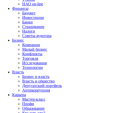
НАО on-line
Финансы
Бюджет
Инвестиции
Банки
Страхование
Налоги
Советы аудитора
Бизнес
Компании
Малый бизнес
Конфликты
Торговля
Исследования
Технологии
Власть
Бизнес и власть
Власть и общество
Депутатский портфель
Антикоррупция
Карьера
Мастер-класс
Профи
Образование
Кто есть кто?