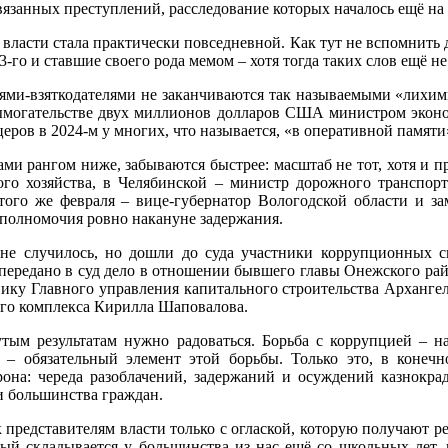
вязанных преступлений, расследование которых началось ещё на
власти стала практически повседневной. Как тут не вспомнить 
‑го и ставшие своего рода мемом – хотя тогда таких слов ещё н
ями-взяткодателями не заканчиваются так называемыми «лихим
 вымогательстве двух миллионов долларов США министром эко
еров в 2024‑м у многих, что называется, «в оперативной памяти
 рангом ниже, забываются быстрее: масштаб не тот, хотя и про
кого хозяйства, в Челябинской – министр дорожного транспор
того же февраля – вице-губернатор Вологодской области и за
 полномочия ровно накануне задержания.
не случилось, но дошли до суда участники коррупционных с
 передано в суд дело в отношении бывшего главы Онежского ра
ику Главного управления капитального строительства Архангель
го комплекса Кирилла Шаповалова.
тым результатам нужно радоваться. Борьба с коррупцией – на
 обязательный элемент этой борьбы. Только это, в конечно
рона: череда разоблачений, задержаний и осуждений казнокрад
ти большинства граждан.
представителям власти только с оглаской, которую получают ре
рый складывается у большинства из нас ещё со школьных лет, к