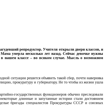
загудевший репродуктор. Учителя открыли двери классов, и
 Мама умерла несколько лет назад. Сейчас девочке нужны
е, в нашем классе – во всяком случае. Мысль о возможном
дной ситуации решится объявить такой сбор, почти наверняка
олицию, прокуратуру и губернатору. Не то чтобы из жизни ушла
партийно-государственных функционеров обычно преследовали
 некоторые длинные и запутанные истории стали достоянием
ь целые бригады специалистов Прокуратуры СССР и союзных