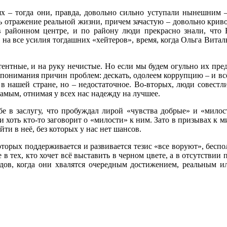
тях – тогда они, правда, довольно сильно уступали нынешним
 отражение реальной жизни, причем зачастую – довольно кривое
в районном центре, и по району люди прекрасно знали, что 
 на все усилия тогдашних «хейтеров», время, когда Ольга Витал
тентные, и на руку нечистые. Но если мы будем огульно их пред
онимания причин проблем: дескать, одолеем коррупцию – и всё 
в нашей стране, но – недостаточное. Во-вторых, люди совестли
амым, отнимая у всех нас надежду на лучшее.
е в заслугу, что пробуждал лирой «чувства добрые» и «милос
и хоть кто‑то заговорит о «милости» к ним. Зато в призывах к
и в неё, без которых у нас нет шансов.
торых поддерживается и развивается тезис «все воруют», бесполе
не в тех, кто хочет всё выставить в черном цвете, а в отсутств
дов, когда они хвалятся очередным достижением, реальным ил