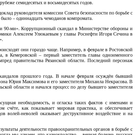
 рубеже семидесятых и восьмидесятых годов.
доклад руководителя комиссии Совета безопасности по борьбе с
е было – одиннадцать чемоданов компромата.
и 90‑ми». Коррупционный скандал в Министерстве обороны и
номики Алексеем Улюкаевым у главы Роснефти Игоря Сечина в
».
исходят они гораздо чаще. Например, в феврале в Ростовской
та, в Кемеровской – первый заместитель главы одноименного
мпред правительства Рязанской области. Последний персонаж
кандалов прошлого года. В начале февраля осуждён бывший
йона Юрия Максимова и его заместителя Михаила Некрасова. В
ской области и начался процесс по делу бывшего заместителя
сущная необходимость, и огласка таких фактов с именами и
м счёте, как показывает мировая практика, и обеспечивает
ов волей-неволей оказывает деструктивное воздействие и на
зультаты деятельности правоохранительных органов в борьбе с
огда мы узнаем, что казнокрадство – вечная болезнь русских