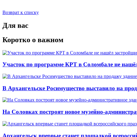
Возврат к списку
Для вас
Коротко о важном
Участок по программе КРТ в Соломбале не нашё
В Архангельске Росимущество выставило на про
На Соловках построят новое музейно-администра
Архангельск впервые станет площадкой всеросси