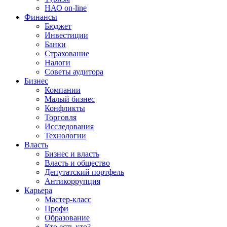
НАО on-line
Финансы
Бюджет
Инвестиции
Банки
Страхование
Налоги
Советы аудитора
Бизнес
Компании
Малый бизнес
Конфликты
Торговля
Исследования
Технологии
Власть
Бизнес и власть
Власть и общество
Депутатский портфель
Антикоррупция
Карьера
Мастер-класс
Профи
Образование
Кто есть кто?