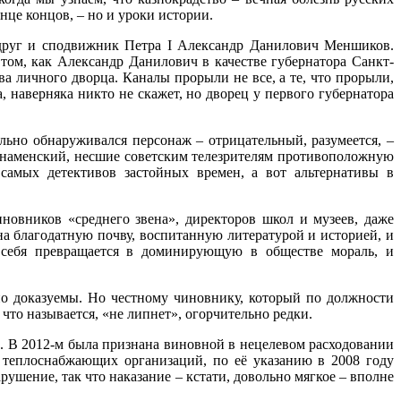
нце концов, – но и уроки истории.
друг и сподвижник Петра I Александр Данилович Меншиков.
том, как Александр Данилович в качестве губернатора Санкт-
а личного дворца. Каналы прорыли не все, а те, что прорыли,
 наверняка никто не скажет, но дворец у первого губернатора
тельно обнаруживался персонаж – отрицательный, разумеется, –
 Знаменский, несшие советским телезрителям противоположную
самых детективов застойных времен, а вот альтернативы в
овников «среднего звена», директоров школ и музеев, даже
а благодатную почву, воспитанную литературой и историей, и
ь себя превращается в доминирующую в обществе мораль, и
о доказуемы. Но честному чиновнику, который по должности
, что называется, «не липнет», огорчительно редки.
а. В 2012‑м была признана виновной в нецелевом расходовании
 теплоснабжающих организаций, по её указанию в 2008 году
шение, так что наказание – кстати, довольно мягкое – вполне