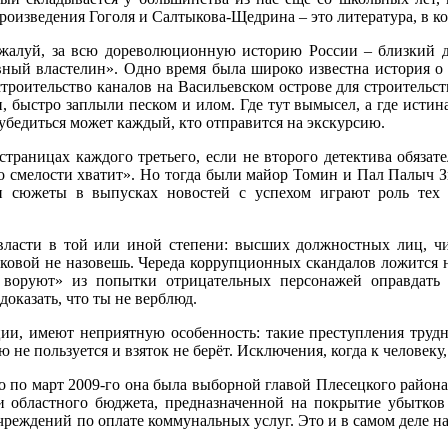
оизведения Гоголя и Салтыкова-Щедрина – это литература, в ко
алуй, за всю дореволюционную историю России – близкий 
ный властелин». Одно время была широко известна история о 
троительство каналов на Васильевском острове для строительств
 быстро заплыли песком и илом. Где тут вымысел, а где истина,
 убедиться может каждый, кто отправится на экскурсию.
 страницах каждого третьего, если не второго детектива обяза
лько смелости хватит». Но тогда были майор Томин и Пал Палыч
 сюжеты в выпусках новостей с успехом играют роль тех 
власти в той или иной степени: высших должностных лиц, чин
ковой не назовешь. Череда коррупционных скандалов ложится н
все воруют» из попытки отрицательных персонажей оправдат
доказать, что ты не верблюд.
ии, имеют неприятную особенность: такие преступления трудн
ю не пользуется и взяток не берёт. Исключения, когда к человеку
о по март 2009‑го она была выборной главой Плесецкого район
ии областного бюджета, предназначенной на покрытие убытков
еждений по оплате коммунальных услуг. Это и в самом деле нару