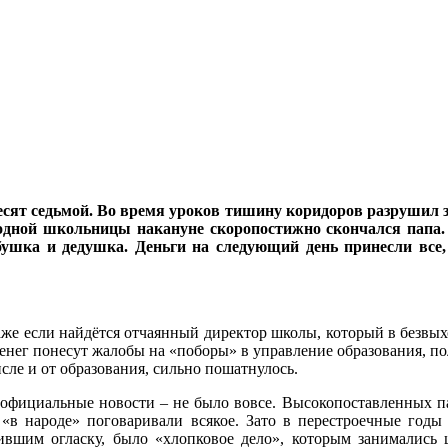
есят седьмой. Во время уроков тишину коридоров разрушил 
дной школьницы накануне скоропостижно скончался папа.
бабушка и дедушка. Деньги на следующий день принесли вс
же если найдётся отчаянный директор школы, который в безвыхо
 денег понесут жалобы на «поборы» в управление образования, п
сле и от образования, сильно пошатнулось.
на официальные новости – не было вовсе. Высокопоставленных 
 «в народе» поговаривали всякое. Зато в перестроечные годы
чившим огласку, было «хлопковое дело», которым занималис