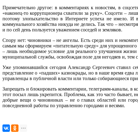
Примечательно другое: в комментариях к новостям, в соцсе
«наконец‑то коррупционера схватили за руку». Соцсети – лишь
поэтому злопыхательство в Интернете успеха не имело. И 
коммунального хозяйства никуда не делись. Так что – несмотря
и по сей день пользуется уважением соседей и земляков.
Спору нет: чиновники – не ангелы. Есть среди них и некомпе
самым мы сформируем «питательную среду» для упрощенного п
– лишь необходимое условие для реального улучшения жизни 
муниципальной службы, освобождая поле для негодяев и, тем с
Уже упоминавшийся сегодня Александр Сергеевич ставил себ
представление о «падших» казнокрады, но в наше время едва л
управленцы в публичной власти или только собирающиеся прийт
Запрещать и блокировать комментарии, телеграмм-каналы, в ко
этот посыл лишь укрепится. Проблема, как это часто бывает, 
добрые вещи о чиновниках – не о главах областей или горо
повседневной работы по управлению городами и весями.