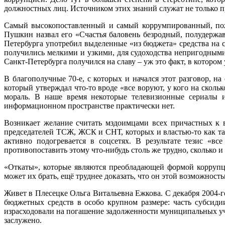
должностных лиц. Источником этих знаний служат не только пр
Самый высокопоставленный и самый коррумпированный, пож
Пушкин назвал его «Счастья баловень безродный, полудержав
Петербурга употребил выделенные «из бюджета» средства на с
получились мелкими и узкими, для судоходства непригодными,
Санкт-Петербурга получился на славу – уж это факт, в котором
В благополучные 70‑е, с которых и начался этот разговор, на
который утверждал что‑то вроде «все воруют, у кого на ско
мораль. В наше время некоторые телевизионные сериалы и
информационном пространстве практически нет.
Возникает желание считать мздоимцами всех причастных к 
председателей ТСЖ, ЖСК и СНТ, которых и властью‑то как та
активно подогревается в соцсетях. В результате тезис «
противопоставить этому что‑нибудь столь же трудно, сколько и 
«Откаты», которые являются преобладающей формой коррупц
может их брать, ещё труднее доказать, что он этой возможность
Живет в Плесецке Ольга Витальевна Ежкова. С декабря 2004‑г
бюджетных средств в особо крупном размере: часть субсид
израсходовали на погашение задолженности муниципальных учр
заслужено.