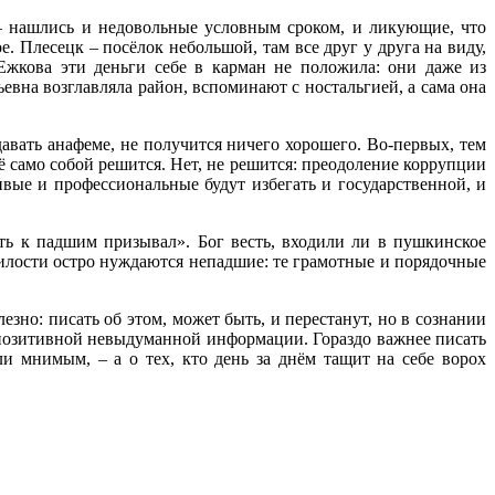
 – нашлись и недовольные условным сроком, и ликующие, что
. Плесецк – посёлок небольшой, там все друг у друга на виду,
Ежкова эти деньги себе в карман не положила: они даже из
ьевна возглавляла район, вспоминают с ностальгией, а сама она
авать анафеме, не получится ничего хорошего. Во-первых, тем
само собой решится. Нет, не решится: преодоление коррупции
вые и профессиональные будут избегать и государственной, и
ть к падшим призывал». Бог весть, входили ли в пушкинское
 милости остро нуждаются непадшие: те грамотные и порядочные
зно: писать об этом, может быть, и перестанут, но в сознании
ии позитивной невыдуманной информации. Гораздо важнее писать
и мнимым, – а о тех, кто день за днём тащит на себе ворох