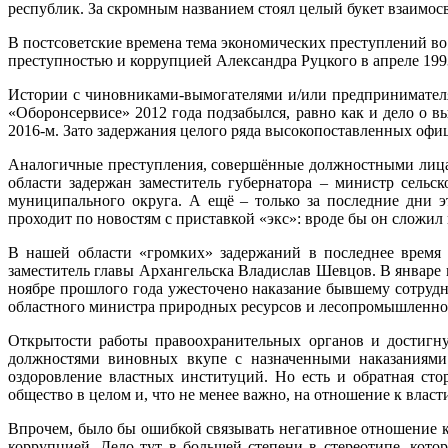
республик. За скромным названием стоял целый букет взаимос
В постсоветские времена тема экономических преступлений во 
преступностью и коррупцией Александра Руцкого в апреле 1993
Истории с чиновниками-вымогателями и/или предпринимател
«Оборонсервисе» 2012 года подзабылся, равно как и дело о
2016‑м. Зато задержания целого ряда высокопоставленных офиц
Аналогичные преступления, совершённые должностными лицами
области задержан заместитель губернатора – министр сельс
муниципального округа. А ещё – только за последние дни э
проходит по новостям с приставкой «экс»: вроде бы он сложил
В нашей области «громких» задержаний в последнее время 
заместитель главы Архангельска Владислав Шевцов. В январе
ноябре прошлого года ужесточено наказание бывшему сотрудн
областного министра природных ресурсов и лесопромышленно
Открытости работы правоохранительных органов и достигну
должностями виновных вкупе с назначенными наказаниями –
оздоровление властных институций. Но есть и обратная сто
общество в целом и, что не менее важно, на отношение к влас
Впрочем, было бы ошибкой связывать негативное отношение к 
коррупцией. Дело тут в большей степени в стереотипе, кото