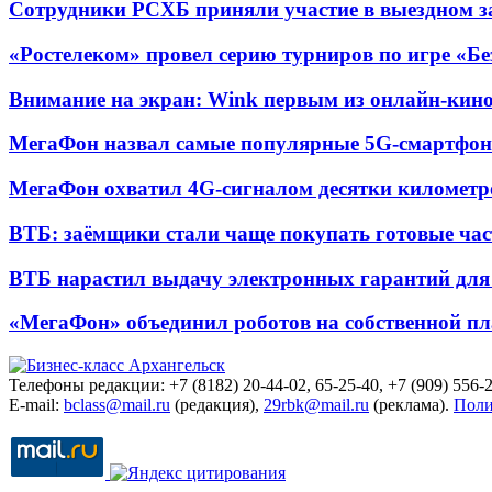
Сотрудники РСХБ приняли участие в выездном за
«Ростелеком» провел серию турниров по игре «Б
Внимание на экран: Wink первым из онлайн-кино
МегаФон назвал самые популярные 5G-смартфон
МегаФон охватил 4G-сигналом десятки километр
ВТБ: заёмщики стали чаще покупать готовые час
ВТБ нарастил выдачу электронных гарантий для 
«МегаФон» объединил роботов на собственной п
Телефоны редакции: +7 (8182) 20-44-02, 65-25-40, +7 (909) 556-2
E-mail:
bclass@mail.ru
(редакция),
29rbk@mail.ru
(реклама).
Поли