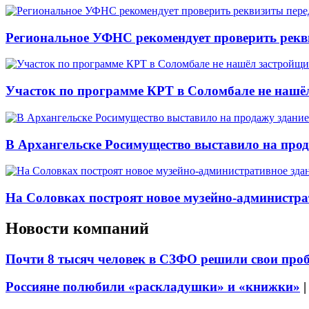
Региональное УФНС рекомендует проверить рекв
Участок по программе КРТ в Соломбале не нашё
В Архангельске Росимущество выставило на про
На Соловках построят новое музейно-администра
Новости компаний
Почти 8 тысяч человек в СЗФО решили свои про
Россияне полюбили «раскладушки» и «книжки»