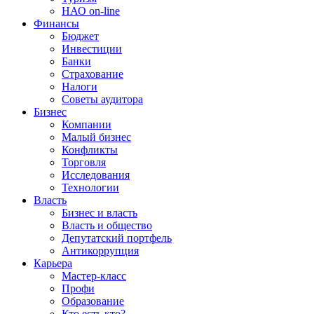
НАО on-line
Финансы
Бюджет
Инвестиции
Банки
Страхование
Налоги
Советы аудитора
Бизнес
Компании
Малый бизнес
Конфликты
Торговля
Исследования
Технологии
Власть
Бизнес и власть
Власть и общество
Депутатский портфель
Антикоррупция
Карьера
Мастер-класс
Профи
Образование
Кто есть кто?