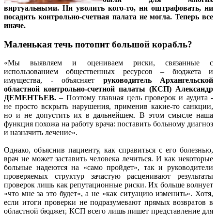
виртуальными. Ни уволить кого-то, ни оштрафовать, ни
посадить контрольно-счетная палата не могла. Теперь все
иначе.
Маленькая течь потопит большой корабль?
«Мы выявляем и оцениваем риски, связанные с
использованием общественных ресурсов – бюджета и
имущества, - объясняет
руководитель Архангельской
областной контрольно-счетной палаты (КСП) Александр
ДЕМЕНТЬЕВ.
– Поэтому главная цель проверок и аудита -
не просто вскрыть нарушения, применив какие-то санкции,
но и не допустить их в дальнейшем. В этом смысле наша
функция похожа на работу врача: поставить больному диагноз
и назначить лечение».
Однако, объяснив пациенту, как справиться с его болезнью,
врач не может заставить человека лечиться. И как некоторые
больные надеются на «само пройдет», так и руководители
проверяемых структур зачастую расценивают результаты
проверок лишь как репутационные риски. Их больше волнует
«что мне за это будет», а не «как ситуацию изменить». Хотя,
если итоги проверки не подразумевают прямых возвратов в
областной бюджет, КСП всего лишь пишет представление для