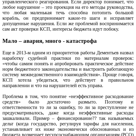
управленческого реагирования. Если директор понимает, что
любое нарушение – это проекция на его методы руководства,
что любая маленькая течь способна потопить большой
корабль, он предпринимает какие-то шаги и исправляет
допущенные нарушения. Если же проблемой воспринимается
сам акт проверки КСП, интересы бюджета идут побоку.
Мало – авария, много - катастрофа
Еще в 2013-м одним из приоритетов работы Дементьев назвал
наработку судебной практики по материалам проверок:
«чтобы самим понять и апробировать практическое действие
норм бюджетного законодательства и выстроить работающую
систему межведомственного взаимодействия». Проще говоря,
КСП хотела убедиться, что действует в правильном
направлении и что на нарушителей есть управа.
Проблема в том, что понятие «неэффективное расходование
средств» было достаточно размыто. Поэтому и
ответственности то ли за ошибку, то ли за преступление не
предусматривалось, даже когда неэффективные расходы
зашкаливали. Пример – финансирование?? так называемых
дельт (когда государство, регулируя тарифы для населения,
устанавливает их ниже экономически обоснованных и из
бюджета возмещает ресурсоснабжающим организациям (РСО)