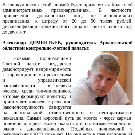
В совокупности с этой нормой будет применяться Кодекс об
административных правонарушениях. В частности,
привлечение должностных лиц, не исполнивших
предписания, к штрафу от 20 до 50 тысяч рублей;
дисквалификация должностного лица на срок от одного года
до двух лет.
Александр ДЕМЕНТЬЕВ, руководитель Архангельской
областной контрольно-счетной палаты:
- Новыми полномочиями
Счетной палате государство
демонстрирует непримиримость
к коррупционным проявлениям
и управленческой
расхлябанности - в первую
очередь, среди топ-чиновников,
которые формируют политику и
принимают ключевые решения.
Законопослушность базируется
на персональной ответственности и неотвратимости
наказания. Самый короткий путь до мозгов - через карман;
полезной для дела может оказаться и так называемая чистка
рядов - дисквалификация. Подобных полномочий у
региональных КСП пока нет. Но они есть у глав регионов. И