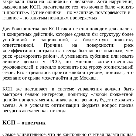
закрывали глаза на «ошибки» с дельтами. Хотя нарушения,
выявленные КСП, значительнее тех, что можно было «понять
и простить». Тут не ошибки – по масштабу, повторяемости и -
главное – по занятым позициям проверяемых.
Для большинства акт КСП так и не стал поводом для анализа
и конкретных действий, которые сделали бы структуру более
устойчивой и защищенной, а бюджетную политику
ответственной. Причина на поверхности: риск
«неэффективно потратить» всегда был менее опасным, чем
риск «разморозить район». А уменьшить субсидии или изъять
лишние деньги у РСО, по мнению «ответственных»
руководителей, и значило поставить под угрозу отопительный
сезон. Его стремились пройти «любой ценой», понимая, что
резонанс от срыва может дойти и до Москвы.
КСП же настаивает: в системе управления должен быть
выстроен баланс интересов, политику «любой бюджетной
ценой» придется менять, иначе денег региону будет не хватать
всегда. А в условиях оптимизации бюджета вопрос поиска
ресурсов актуален как никогда.
КСП – ответчик
Самое удивительное, что не контрольно-счетная палата пошла