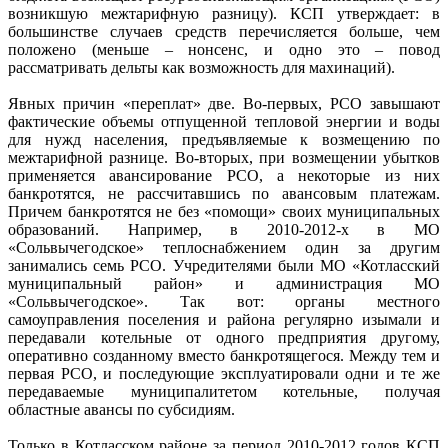
возникшую межтарифную разницу). КСП утверждает: в
большинстве случаев средств перечисляется больше, чем
положено (меньше – нонсенс, и одно это – повод
рассматривать дельты как возможность для махинаций).
Явных причин «переплат» две. Во-первых, РСО завышают
фактические объемы отпущенной тепловой энергии и воды
для нужд населения, предъявляемые к возмещению по
межтарифной разнице. Во-вторых, при возмещении убытков
применяется авансирование РСО, а некоторые из них
банкротятся, не рассчитавшись по авансовым платежам.
Причем банкротятся не без «помощи» своих муниципальных
образований. Например, в 2010-2012-х в МО
«Сольвычегодское» теплоснабжением один за другим
занимались семь РСО. Учредителями были МО «Котласский
муниципальный район» и администрация МО
«Сольвычегодское». Так вот: органы местного
самоуправления поселения и района регулярно изымали и
передавали котельные от одного предприятия другому,
оперативно созданному вместо банкротящегося. Между тем и
первая РСО, и последующие эксплуатировали одни и те же
передаваемые муниципалитетом котельные, получая
областные авансы по субсидиям.
Только в Котласском районе за период 2010-2012 годов КСП