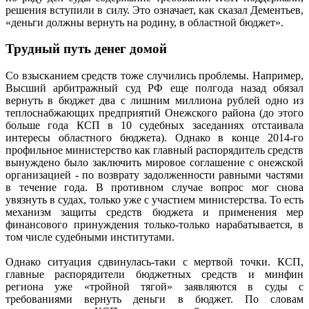
решения вступили в силу. Это означает, как сказал Дементьев,
«деньги должны вернуть на родину, в областной бюджет».
Трудный путь денег домой
Со взысканием средств тоже случились проблемы. Например,
Высший арбитражный суд РФ еще полгода назад обязал
вернуть в бюджет два с лишним миллиона рублей одно из
теплоснабжающих предприятий Онежского района (до этого
больше года КСП в 10 судебных заседаниях отстаивала
интересы областного бюджета). Однако в конце 2014-го
профильное министерство как главный распорядитель средств
вынуждено было заключить мировое соглашение с онежской
организацией - по возврату задолженности равными частями
в течение года. В противном случае вопрос мог снова
увязнуть в судах, только уже с участием министерства. То есть
механизм защиты средств бюджета и применения мер
финансового принуждения только-только нарабатывается, в
том числе судебными институтами.
Однако ситуация сдвинулась-таки с мертвой точки. КСП,
главные распорядители бюджетных средств и минфин
региона уже «тройной тягой» заявляются в суды с
требованиями вернуть деньги в бюджет. По словам