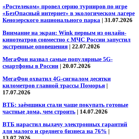
«Ростелеком» провел серию турниров по игре
«БезОпасный интернет» в экологическом лагере
Кенозерского национального парка
|
31.07.2026
Внимание на экран: Wink первым из онлайн-
кинотеатров совместно с МЧС России запустил
экстренные оповещения
|
22.07.2026
МегаФон назвал самые популярные 5G-
смартфоны в России
|
20.07.2026
МегаФон охватил 4G-сигналом десятки
километров главной трассы Поморья
|
17.07.2026
ВТБ: заёмщики стали чаще покупать готовые
частные дома, чем строить
|
14.07.2026
ВТБ нарастил выдачу электронных гарантий
для малого и среднего бизнеса на 76%
|
13.07.2026