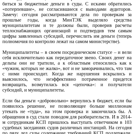
биться за бюджетные деньги в суды. С исками обратились
«потерпевшие», не согласившиеся с выводами аудиторов.
Замечу: сегодня рассматриваются дела по проверкам за
прошлые годы, когда МинТЭК выделяло средства
муниципалитетам и те должны были, проверив расчеты
теплоснабжающих организаций и подтвердив тем самым
цифры заявленных субсидий, перечислить им деньги (теперь
полномочия по контролю лежат на самом министерстве).
Муниципалитеты – в своем посредническом статусе – и вели
себя исключительно как передаточное звено. Своих денег на
дельты они не тратили, а к областным относились как к
«чужим, которых не жалко», вот и не заморачивались, что там
с ними происходит. Когда же нарушения вскрылись и
выяснилось, что неэффективно потраченное придется
возвращать, возмутилась вся «цепочка»: и получатели
субсидий, и муниципалитеты.
Если бы деньги «добровольно» вернулись в бюджет, если бы
появилось решение, не позволяющее больше миллионам
утекать не «туда», на этом проверка и закончилась бы. А
обращения в суд стали поводом для разбирательств. И в 2014-
м сотрудникам КСП пришлось выступать ответчиком в 103
судебных заседаниях судов различных инстанций. На сегодня
по ряду дел суды содержание требований КСП поддержали,