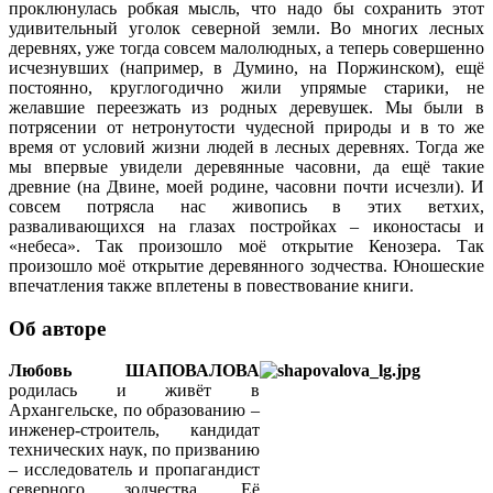
проклюнулась робкая мысль, что надо бы сохранить этот
удивительный уголок северной земли. Во многих лесных
деревнях, уже тогда совсем малолюдных, а теперь совершенно
исчезнувших (например, в Думино, на Поржинском), ещё
постоянно, круглогодично жили упрямые старики, не
желавшие переезжать из родных деревушек. Мы были в
потрясении от нетронутости чудесной природы и в то же
время от условий жизни людей в лесных деревнях. Тогда же
мы впервые увидели деревянные часовни, да ещё такие
древние (на Двине, моей родине, часовни почти исчезли). И
совсем потрясла нас живопись в этих ветхих,
разваливающихся на глазах постройках – иконостасы и
«небеса». Так произошло моё открытие Кенозера. Так
произошло моё открытие деревянного зодчества. Юношеские
впечатления также вплетены в повествование книги.
Об авторе
Любовь ШАПОВАЛОВА
родилась и живёт в
Архангельске, по образованию –
инженер-строитель, кандидат
технических наук, по призванию
– исследователь и пропагандист
северного зодчества. Её