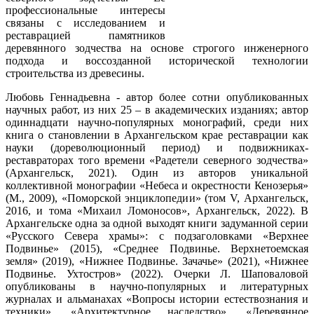
профессиональные интересы
связаны с исследованием и
реставрацией памятников
деревянного зодчества на основе строгого инженерного
подхода и воссозданной исторической технологии
строительства из древесины.
Любовь Геннадьевна - автор более сотни опубликованных
научных работ, из них 25 – в академических изданиях; автор
одиннадцати научно-популярных монографий, среди них
книга о становлении в Архангельском крае реставрации как
науки (дореволюционный период) и подвижниках-
реставраторах того времени «Радетели северного зодчества»
(Архангельск, 2021). Один из авторов уникальной
коллективной монографии «Небеса и окрестности Кенозерья»
(М., 2009), «Поморской энциклопедии» (том V, Архангельск,
2016, и тома «Михаил Ломоносов», Архангельск, 2022). В
Архангельске одна за одной выходят книги задуманной серии
«Русского Севера храмы»: с подзаголовками «Верхнее
Подвинье» (2015), «Среднее Подвинье. Верхнетоемская
земля» (2019), «Нижнее Подвинье. Зачачье» (2021), «Нижнее
Подвинье. Ухтостров» (2022). Очерки Л. Шаповаловой
опубликованы в научно-популярных и литературных
журналах и альманахах «Вопросы истории естествознания и
техники», «Архитектурное наследство», «Деревянное