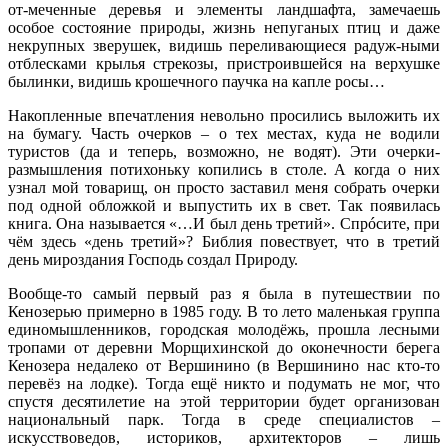
от-меченные деревья и элементы ландшафта, замечаешь
особое состояние природы, жизнь непуганых птиц и даже
некрупных зверушек, видишь переливающиеся радуж-ными
отблесками крылья стрекозы, пристроившейся на верхушке
былинки, видишь крошечного паучка на капле росы…
Накопленные впечатления невольно просились выложить их
на бумагу. Часть очерков – о тех местах, куда не водили
туристов (да и теперь, возможно, не водят). Эти очерки-
размышления потихоньку копились в столе. А когда о них
узнал мой товарищ, он просто заставил меня собрать очерки
под одной обложкой и выпустить их в свет. Так появилась
книга. Она называется «…И был день третий». Спрóсите, при
чём здесь «день третий»? Библия повествует, что в третий
день мироздания Господь создал Природу.
Вообще-то самый первый раз я была в путешествии по
Кенозерью примерно в 1985 году. В то лето маленькая группа
единомышленников, городская молодёжь, прошла лесными
тропами от деревни Морщихинской до оконечности берега
Кенозера недалеко от Вершинино (в Вершинино нас кто-то
перевёз на лодке). Тогда ещё никто и подумать не мог, что
спустя десятилетие на этой территории будет организован
национальный парк. Тогда в среде специалистов –
искусствоведов, историков, архитекторов – лишь