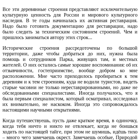
Все эти деревянные строения представляют исключительную
культурную ценность для России и мирового культурного
наследия. В те годы начиналась их активная реставрация.
Надо было готовить документацию для реставрации, надо
было следить за техническим состоянием строений. Чем и
пришлось заниматься автору этих строк...
Исторические строения рассредоточены по большой
территории, даже чтобы добраться до них, нужна была
помощь и сотрудников Парка, живущих там, и местных
жителей. О них остались самые хорошие воспоминания: об их
отзывчивости, гостеприимстве, вообще добром ко мне
расположении. Мне часто приходилось пробираться к тем
деревням и к тем строениям, куда не водили туристов, видеть
старые часовни не только нереставрированными, но даже не
обследованными специалистами. Иногда получалось, что я
была первым специалистом, который осматривал, исследовал
их внимательно, не наскоком. Иногда это сопровождалось
настоящими научными открытиями.
Когда путешествуешь, пусть даже краткое время, в одиночку,
когда тебя ничто и никто не отвлекает, когда не боишься
ходить по настоящей тайге, при этом не шумишь, идёшь тихо
– много чего замечаешь окрест. Замечаешь особые, Природой