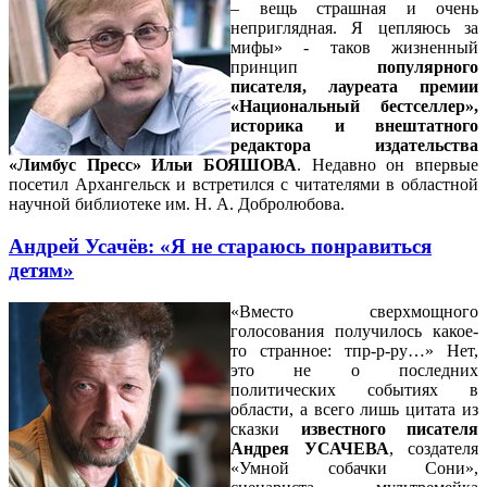
– вещь страшная и очень
неприглядная. Я цепляюсь за
мифы» - таков жизненный
принцип
популярного
писателя, лауреата премии
«Национальный бестселлер»,
историка и внештатного
редактора издательства
«Лимбус Пресс» Ильи БОЯШОВА
. Недавно он впервые
посетил Архангельск и встретился с читателями в областной
научной библиотеке им. Н. А. Добролюбова.
Андрей Усачёв: «Я не стараюсь понравиться
детям»
«Вместо сверхмощного
голосования получилось какое-
то странное: тпр-р-ру…» Нет,
это не о последних
политических событиях в
области, а всего лишь цитата из
сказки
известного писателя
Андрея УСАЧЕВА
, создателя
«Умной собачки Сони»,