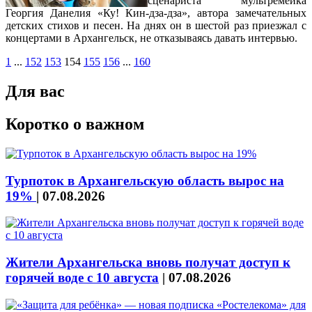
сценариста мультремейка
Георгия Данелия «Ку! Кин-дза-дза», автора замечательных
детских стихов и песен. На днях он в шестой раз приезжал с
концертами в Архангельск, не отказываясь давать интервью.
1
...
152
153
154
155
156
...
160
Для вас
Коротко о важном
Турпоток в Архангельскую область вырос на
19%
|
07.08.2026
Жители Архангельска вновь получат доступ к
горячей воде с 10 августа
|
07.08.2026