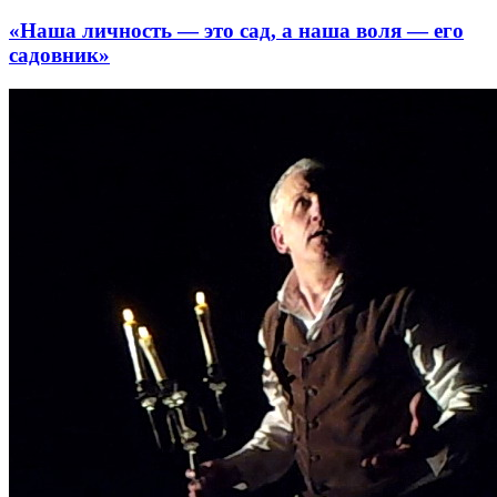
«Наша личность — это сад, а наша воля — его
садовник»