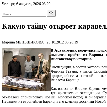
Четверг, 6 августа, 2026
08:29
Какую тайну откроет караве
Марина МЕНЬШИКОВА | 25.10.2012 05:28:19
В Архангельск вернулась поиск
пытался пройти из Европы в
многовековую историю.
Экспедиция, в состав которой во
Ледяная Гавань, у мыса Спорый
природной геомагнитной аномалии
Виллема Баренца.
Как известно, Виллем Баренц ме
три арктические экспедиции. Су
отказалось спонсировать новый морской поход, и он заразил
Первыми из европейцев Баренц и его команда достигли Новой 