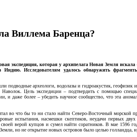
лла Виллема Баренца?
овая экспедиция, которая у архипелага Новая Земля искала
 Индию. Исследователям удалось обнаружить фрагменты
шли подводные археологи, водолазы и гидроакустик, геофизик и
 Наволок. Цель экспедиции – подтвердить с помощью специа
, и даже более – убедить научное сообщество, что эта аномал
чтал во что бы то ни стало найти Северо-Восточный морской п
ровые испытания, насмешки скептиков, неудачи первых двух 
 своей верой купцов и сумел найти соратников. В мае 1596 год
Земли, но не открытие новых островов было целью голландца, 