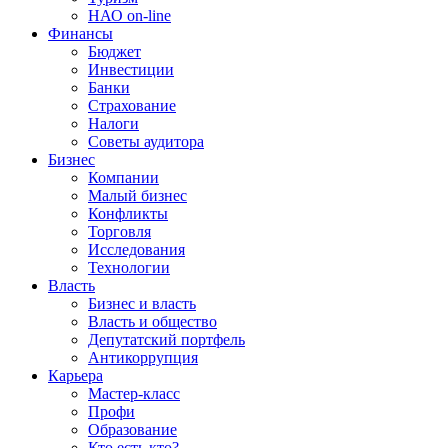
НАО on-line
Финансы
Бюджет
Инвестиции
Банки
Страхование
Налоги
Советы аудитора
Бизнес
Компании
Малый бизнес
Конфликты
Торговля
Исследования
Технологии
Власть
Бизнес и власть
Власть и общество
Депутатский портфель
Антикоррупция
Карьера
Мастер-класс
Профи
Образование
Кто есть кто?