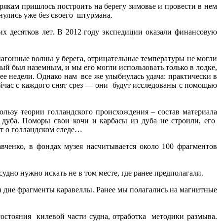
рякам пришлось построить на берегу зимовье и провести в нем
нулись уже без своего штурмана.
 десятков лет. В 2012 году экспедиции оказали финансовую
нагонные волны у берега, отрицательные температуры не могли
ый был наземным, и мы его могли использовать только в лодке,
е недели. Однако нам все же улыбнулась удача: практически в
ейчас с каждого снят срез — они будут исследованы с помощью
ользу теории голландского происхождения – состав материала
 дуба. Поморы свои кочи и карбасы из дуба не строили, его
ют о голландском следе…
ченко, в фондах музея насчитывается около 100 фрагментов
удно нужно искать не в том месте, где ранее предполагали.
а дне фрагменты каравеллы. Ранее мы полагались на магнитные
состояния килевой части судна, отработка методики размыва.