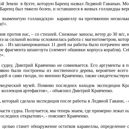
ой Земли в бухте, которую Баренц назвал Ледяной Гаванью. Мо
 Баренц был тяжело болен, и оставшиеся в живых голландцы вер
знаменитую голландскую каравеллу на протяжении нескольких
ш!».
 против нас, – со стихией. Снежные заносы, ветер до 30 м/с, 
 из-за сильной волны осложнилась работа с магнитометром, котор
о. - Из запланированных 11 дней на работы было потрачено мене
ыре фрагмента шпангоута (элемент обшивки корпуса корабля). С
е».
судну, Дмитрий Кравченко не сомневается. Его аргументы в п
вно были построены из лиственного дерева, вероятнее всего
оздей и сами гвозди, по мнению Кравченко, также свидетельству
еведческий музей. Помимо последних находок экспедиции Крав
 коллекция артефактов», - объяснил Дмитрий Кравченко.
который сделала экспедиция после работы в Ледяной Гавани, - с
асти судна. Получается, мы теперь знаем, где примерно лежат н
последних открытиях», - поясняет Кравченко.
 целью станет обнаружение остатков каравеллы, определение 