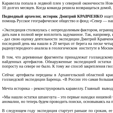
Каравелла попала в ледяной плен у северной оконечности Нов
10 долгих месяцев. Когда команда решила возвращаться домой,
Подводный археолог, историк Дмитрий КРАВЧЕНКО
ищет 
помощь Русское географическое общество и фонд «Север — на
«Экспедиция столкнулась с непреодолимым фактором, играющим
дать нам в полной мере воплотить задуманное. Так, например,
- дал свою оценку деятельности экспедиции Дмитрий Кравченк
последний день мы нашли в 20 метрах от берега на песке чет
радиоуглеродного анализа в геологическом институте в Москв
В том, что деревянные фрагменты принадлежат голландскому 
найденных артефактов. Обнаруженные экспедицией остатки я
попросту на севере не было. К тому же способ закрепления гв
Сейчас артефакты переданы в Архангельский областной кра
голландской экспедиции Баренца. «В России это самая большая
Мечта историка – реконструировать каравеллу. Главный вывод, 
«Мы нашли остатки шпангоута – это первые находки нишевой ч
аномалии, но теперь будем проводить поиски, основываясь на 
В следующем году экспедиция стартует раньше по срокам, ее