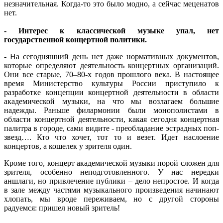
незначительная. Когда-то это было модно, а сейчас меценатов
нет.
- Интерес к классической музыке упал, нет
государственной концертной политики.
- На сегодняшний день нет даже нормативных документов,
которые определяют деятельность концертных организаций.
Они все старые, 70–80-х годов прошлого века. В настоящее
время Министерство культуры России приступило к
разработке концепции концертной деятельности в области
академической музыки, на что мы возлагаем большие
надежды. Раньше филармонии были монополистами в
области концертной деятельности, какая сегодня концертная
палитра в городе, сами видите - преобладание эстрадных поп-
звезд…. Кто что хочет, тот то и везет. Идет наслоение
концертов, а кошелек у зрителя один.
Кроме того, концерт академической музыки порой сложен для
зрителя, особенно неподготовленного. У нас нередки
аншлаги, но привлечение публики – дело непростое. И когда
в зале между частями музыкального произведения начинают
хлопать, мы вроде переживаем, но с другой стороны
радуемся: пришел новый зритель!