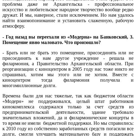
проблема даже не Архангельска - профессиональное
искусство и любительское народное творчество вообще редко
дружат. И мы, наверное, стали исключением. Но нам удалось
найти взаимопонимание и установить слаженную, рабочую
атмосферу.
- Год назад вы переехали из «Модерна» на Банковский, 3.
Помещение явно маловато. Что произошло?
- Брать или не брать это помещение, присоединять или не
присоединять к нам другое учреждение - решала не
филармония, а Правительство Архангельской области. При
реорганизации с киноцентром в 2005 году нас тоже никто не
спрашивал, хотим мы этого или не хотим. Вместе с
киноцентром тогда филармония получила и
многомиллионные долги.
Времена были для нас тяжелые, так как бюджетом области
«Модерн» не поддерживался, целый штат работников
кинокомплекса содержался только за счет средств из
предпринимательской деятельности, здание требовало
значительных вложений, да и филармонические концерты в
то время не имели бюджетной поддержки. Но мы справились:
к 2010 году из собственно заработанных средств погасили все
долги, смогли улучшить материальную базу и поддержать