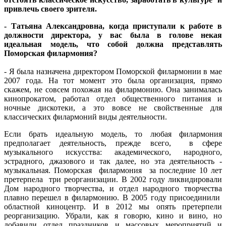
привлечь своего зрителя.
- Татьяна Александровна, когда приступали к работе в
должности директора, у вас была в голове некая
идеальная модель, что собой должна представлять
Поморская филармония?
- Я была назначена директором Поморской филармонии в мае
2007 года. На тот момент это была организация, прямо
скажем, не совсем похожая на филармонию. Она занималась
кинопрокатом, работал отдел общественного питания и
ночные дискотеки, а это вовсе не свойственные для
классических филармоний виды деятельности.
Если брать идеальную модель, то любая филармония
предполагает деятельность, прежде всего, в сфере
музыкального искусства: академического, народного,
эстрадного, джазового и так далее, но эта деятельность -
музыкальная. Поморская филармония за последние 10 лет
претерпела три реорганизации. В 2002 году ликвидировали
Дом народного творчества, и отдел народного творчества
плавно перешел в филармонию. В 2005 году присоединили
областной киноцентр. И в 2012 мы опять претерпели
реорганизацию. Убрали, как я говорю, кино и вино, но
добавили отдел праздников и массовых мероприятий и