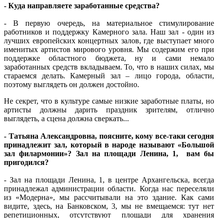
- Куда направляете заработанные средства?
- В первую очередь, на материальное стимулирование
работников и поддержку Камерного зала. Наш зал - один из
лучших европейских концертных залов, где выступает много
именитых артистов мирового уровня. Мы содержим его при
поддержке областного бюджета, ну и сами немало
заработанных средств вкладываем. То, что в наших силах, мы
стараемся делать. Камерный зал – лицо города, области,
поэтому выглядеть он должен достойно.
Не секрет, что в культуре самые низкие заработные платы, но
артисты должны дарить праздник зрителям, отлично
выглядеть, а сцена должна сверкать...
- Татьяна Александровна, поясните, кому все-таки сегодня
принадлежит зал, который в народе называют «Большой
зал филармонии»? Зал на площади Ленина, 1, вам бы
пригодился?
- Зал на площади Ленина, 1, в центре Архангельска, всегда
принадлежал администрации области. Когда нас переселяли
из «Модерна», мы рассчитывали на это здание. Как сами
видите, здесь, на Банковском, 3, мы не вмещаемся: тут нет
репетиционных, отсутствуют площади для хранения