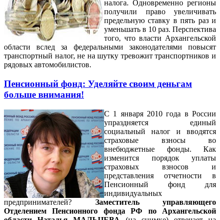
налога. Одновременно регионы
получили право увеличивать
предельную ставку в пять раз и
уменьшать в 10 раз. Перспектива
того, что власти Архангельской
области вслед за федеральными законодателями повысят
транспортный налог, не на шутку тревожит транспортников и
рядовых автомобилистов.
Пенсионный фонд: Уделяйте своим деньгам
больше внимания!
С 1 января 2010 года в России
упраздняется единый
социальный налог и вводятся
страховые взносы во
внебюджетные фонды. Как
изменится порядок уплаты
страховых взносов и
представления отчетности в
Пенсионный фонд для
индивидуальных
предпринимателей?
Заместитель управляющего
Отделением Пенсионного фонда РФ по Архангельской
области Наталья МАЛЬЦЕВА
(на снимке) отвечает на