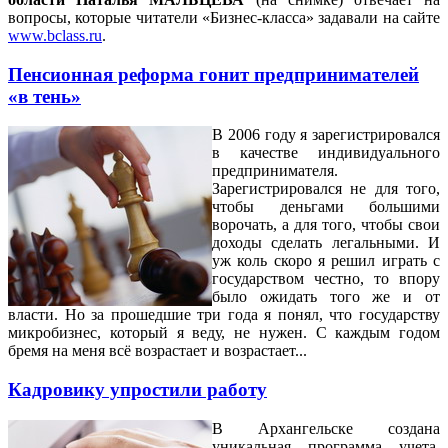
вопросы, которые читатели «Бизнес-класса» задавали на сайте
www.bclass.ru
.
Пенсионная реформа гонит предпринимателей
«в тень»
В 2006 году я зарегистрировался
в качестве индивидуального
предпринимателя.
Зарегистрировался не для того,
чтобы деньгами большими
ворочать, а для того, чтобы свои
доходы сделать легальными. И
уж коль скоро я решил играть с
государством честно, то впору
было ожидать того же и от
власти. Но за прошедшие три года я понял, что государству
микробизнес, который я веду, не нужен. С каждым годом
бремя на меня всё возрастает и возрастает...
Кадровику упростили работу
В
Архангельске создана
уникальная программа учета,