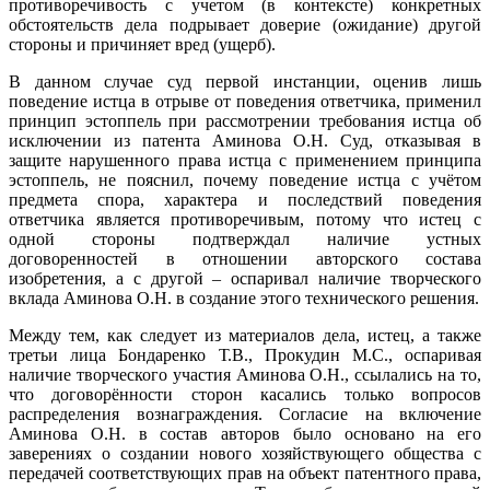
противоречивость с учетом (в контексте) конкретных
обстоятельств дела подрывает доверие (ожидание) другой
стороны и причиняет вред (ущерб).
В данном случае суд первой инстанции, оценив лишь
поведение истца в отрыве от поведения ответчика, применил
принцип эстоппель при рассмотрении требования истца об
исключении из патента Аминова О.Н. Суд, отказывая в
защите нарушенного права истца с применением принципа
эстоппель, не пояснил, почему поведение истца с учётом
предмета спора, характера и последствий поведения
ответчика является противоречивым, потому что истец с
одной стороны подтверждал наличие устных
договоренностей в отношении авторского состава
изобретения, а с другой – оспаривал наличие творческого
вклада Аминова О.Н. в создание этого технического решения.
Между тем, как следует из материалов дела, истец, а также
третьи лица Бондаренко Т.В., Прокудин М.С., оспаривая
наличие творческого участия Аминова О.Н., ссылались на то,
что договорённости сторон касались только вопросов
распределения вознаграждения. Согласие на включение
Аминова О.Н. в состав авторов было основано на его
заверениях о создании нового хозяйствующего общества с
передачей соответствующих прав на объект патентного права,