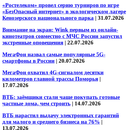
«Ростелеком» провел серию турниров по игре
«БезОпасный интернет» в экологическом лагере
Кенозерского национального парка
|
31.07.2026
Внимание на экран: Wink первым из онлайн-
кинотеатров совместно с МЧС России запустил
экстренные оповещения
|
22.07.2026
МегаФон назвал самые популярные 5G-
смартфоны в России
|
20.07.2026
МегаФон охватил 4G-сигналом десятки
километров главной трассы Поморья
|
17.07.2026
ВТБ: заёмщики стали чаще покупать готовые
частные дома, чем строить
|
14.07.2026
ВТБ нарастил выдачу электронных гарантий
для малого и среднего бизнеса на 76%
|
13.07.2026