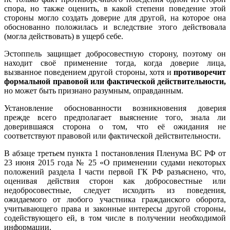
спора, но также оценить, в какой степени поведение этой
стороны могло создать доверие для другой, на которое она
обоснованно положилась и вследствие этого действовала
(могла действовать) в ущерб себе.
Эстоппель защищает добросовестную сторону, поэтому он
находит своё применение тогда, когда доверие лица,
вызванное поведением другой стороны, хотя и
противоречит
формальной правовой или фактической действительности,
но может быть признано разумным, оправданным.
Установление обоснованности возникновения доверия
прежде всего предполагает выяснение того, знала ли
доверившаяся сторона о том, что её ожидания не
соответствуют правовой или фактической действительности.
В абзаце третьем пункта 1 постановления Пленума ВС РФ от
23 июня 2015 года № 25 «О применении судами некоторых
положений раздела I части первой ГК РФ разъяснено, что,
оценивая действия сторон как добросовестные или
недобросовестные, следует исходить из поведения,
ожидаемого от любого участника гражданского оборота,
учитывающего права и законные интересы другой стороны,
содействующего ей, в том числе в получении необходимой
информации.