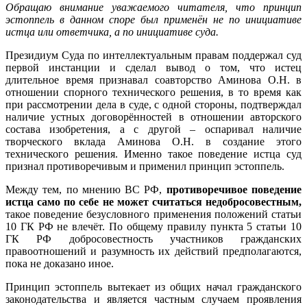
Обращаю внимание уважаемого читателя, что принцип
эстоппель в данном споре был применён не по инициативе
истца или ответчика, а по инициативе суда.
Президиум Суда по интеллектуальным правам поддержал суд
первой инстанции и сделал вывод о том, что истец
длительное время признавал соавторство Аминова О.Н. в
отношении спорного технического решения, в то время как
при рассмотрении дела в суде, с одной стороны, подтверждал
наличие устных договорённостей в отношении авторского
состава изобретения, а с другой – оспаривал наличие
творческого вклада Аминова О.Н. в создание этого
технического решения. Именно такое поведение истца суд
признал противоречивым и применил принцип эстоппель.
Между тем, по мнению ВС РФ,
противоречивое поведение
истца само по себе не может считаться недобросовестным,
такое поведение безусловного применения положений статьи
10 ГК РФ не влечёт. По общему правилу пункта 5 статьи 10
ГК РФ добросовестность участников гражданских
правоотношений и разумность их действий предполагаются,
пока не доказано иное.
Принцип эстоппель вытекает из общих начал гражданского
законодательства и является частным случаем проявления