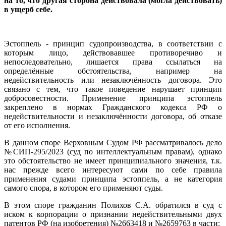
на то, что другая сторона действовала (могла действовать)
в ущерб себе.
Эстоппель - принцип судопроизводства, в соответствии с
которым лицо, действовавшее противоречиво и
непоследовательно, лишается права ссылаться на
определённые обстоятельства, например на
недействительность или незаключённость договора. Это
связано с тем, что такое поведение нарушает принцип
добросовестности. Применение принципа эстоппель
закреплено в нормах Гражданского кодекса РФ о
недействительности и незаключённости договора, об отказе
от его исполнения.
В данном споре Верховным Судом РФ рассматривалось дело
№СИП-295/2023 (суд по интеллектуальным правам), однако
это обстоятельство не имеет принципиального значения, т.к.
нас прежде всего интересуют сами по себе правила
применения судами принципа эстоппель, а не категория
самого спора, в котором его применяют суды.
В этом споре гражданин Полихов С.А. обратился в суд с
иском к корпорации о признании недействительными двух
патентов РФ (на изобретения) №2663418 и №2659763 в части: