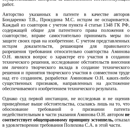
работ.
Авторство указанных в патенте в качестве авторов
Бондаренко Т.В., Прокудина М.С. истцом не оспаривается.
Каждый из соавторов с учетом пункта 4 статьи 1348 ГК РФ,
содержащей общие для патентного права положения о
соавторстве, вправе самостоятельно принимать меры по
защите своих прав на изобретение. С учетом представленных
истцом доказательств, решающим для правильного
разрешения требования относительно соавторства Аминова
О.Н. являлся вопрос о характере его участия в создании
технического решения, исследование обстоятельств внесения
им личного творческого вклада в создание технического
решения и принятия творческого участия в совместном труде
над его созданием, разработки Аминовым О.Н. каких-либо
существенных признаков, направленных на достижение
обеспечиваемого изобретением технического результата.
Однако суд первой инстанции, не исследовав и не оценив
приведённые выше обстоятельства, ссылаясь лишь на то, что
обоснование требований о признании патента
недействительным в части указания Аминова О.Н. автором
не
соответствует общеправовому принципу эстоппель,
отказал
в удовлетворении требования Полихова С.А. в этой части.