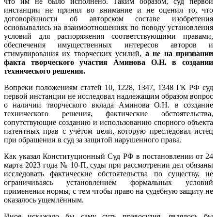
что им не было исполнено. Таким образом, суд первой
инстанции не принял во внимание и не оценил то, что
договорённости об авторском составе изобретения
основывались на взаимоотношениях по поводу установления
условий для распоряжения соответствующими правами,
обеспечения имущественных интересов авторов и
стимулирования их творческих усилий,
а не на признании
факта творческого участия Аминова О.Н. в создании
технического решения.
Вопреки положениям статей 10, 1228, 1347, 1348 ГК РФ суд
первой инстанции не исследовал надлежащим образом вопрос
о наличии творческого вклада Аминова О.Н. в создание
технического решения, фактические обстоятельства,
сопутствующие созданию и использованию спорного объекта
патентных прав с учётом цели, которую преследовал истец
при обращении в суд за защитой нарушенного права.
Как указал Конституционный Суд РФ в постановлении от 24
марта 2023 года № 10-П, суды при рассмотрении дел обязаны
исследовать фактические обстоятельства по существу, не
ограничиваясь установлением формальных условий
применения нормы, с тем чтобы право на судебную защиту не
оказалось ущемлённым.
Иное искажало бы саму суть правосудия, являлось бы