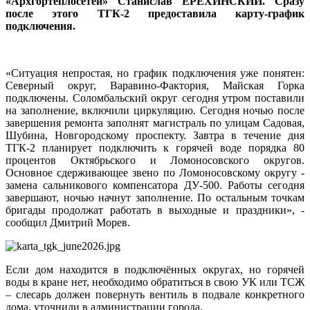
«Архгортеплосетей» Станислав ЕРЕХИНСКИЙ. Сразу
после этого ТГК-2 предоставила карту-график
подключения.
«Ситуация непростая, но график подключения уже понятен:
Северный округ, Варавино-Фактория, Майская Горка
подключены. Соломбальский округ сегодня утром поставили
на заполнение, включили циркуляцию. Сегодня ночью после
завершения ремонта заполнят магистраль по улицам Садовая,
Шубина, Новгородскому проспекту. Завтра в течение дня
ТГК-2 планирует подключить к горячей воде порядка 80
процентов Октябрьского и Ломоносовского округов.
Основное сдерживающее звено по Ломоносовскому округу -
замена сальникового компенсатора ДУ-500. Работы сегодня
завершают, ночью начнут заполнение. По остальным точкам
бригады продолжат работать в выходные и праздники», -
сообщил Дмитрий Морев.
Если дом находится в подключённых округах, но горячей
воды в кране нет, необходимо обратиться в свою УК или ТСЖ
– слесарь должен повернуть вентиль в подвале конкретного
дома, уточнили в администрации города.