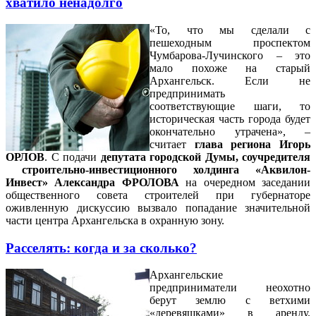
хватило ненадолго
«То, что мы сделали с
пешеходным проспектом
Чумбарова-Лучинского – это
мало похоже на старый
Архангельск. Если не
предпринимать
соответствующие шаги, то
историческая часть города будет
окончательно утрачена», –
считает
глава региона Игорь
ОРЛОВ
. С подачи
депутата городской Думы, соучредителя
строительно-инвестиционного холдинга «Аквилон-
Инвест» Александра ФРОЛОВА
на очередном заседании
общественного совета строителей при губернаторе
оживленную дискуссию вызвало попадание значительной
части центра Архангельска в охранную зону.
Расселять: когда и за сколько?
Архангельские
предприниматели неохотно
берут землю с ветхими
«деревяшками» в аренду.