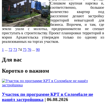
Слишком крупная нарезка и,
соответственно, большое
количество квартир под
расселение делают застройку
территорий невыгодной для
бизнеса. Впрочем, и там, где
земли ушли с молотка, предприниматели не спешат
приступать к строительству. Проект планировки территорий в
мэрии Архангельска утвержден только по одному из
реализованных на торгах участков.
1
...
72
73
74
75
76
...
90
Для вас
Коротко о важном
Участок по программе КРТ в Соломбале не
нашёл застройщика
|
06.08.2026