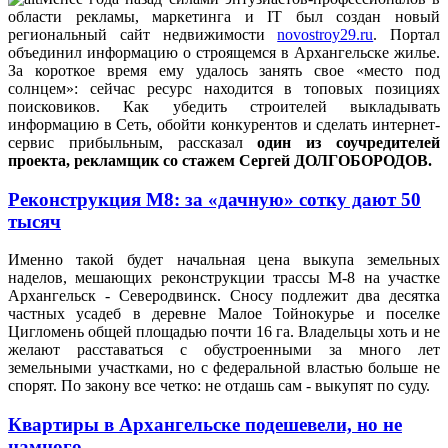
области рекламы, маркетинга и IT был создан новый
региональный сайт недвижимости
novostroy29.ru
. Портал
объединил информацию о строящемся в Архангельске жилье.
За короткое время ему удалось занять свое «место под
солнцем»: сейчас ресурс находится в топовых позициях
поисковиков. Как убедить строителей выкладывать
информацию в Сеть, обойти конкурентов и сделать интернет-
сервис прибыльным, рассказал
один из соучредителей
проекта, рекламщик со стажем Сергей ДОЛГОБОРОДОВ.
Реконструкция М8: за «дачную» сотку дают 50
тысяч
Именно такой будет начальная цена выкупа земельных
наделов, мешающих реконструкции трассы М-8 на участке
Архангельск - Северодвинск. Сносу подлежит два десятка
частных усадеб в деревне Малое Тойнокурье и поселке
Цигломень общей площадью почти 16 га. Владельцы хоть и не
желают расставаться с обустроенными за много лет
земельными участками, но с федеральной властью больше не
спорят. По закону все четко: не отдашь сам - выкупят по суду.
Квартиры в Архангельске подешевели, но не
намного