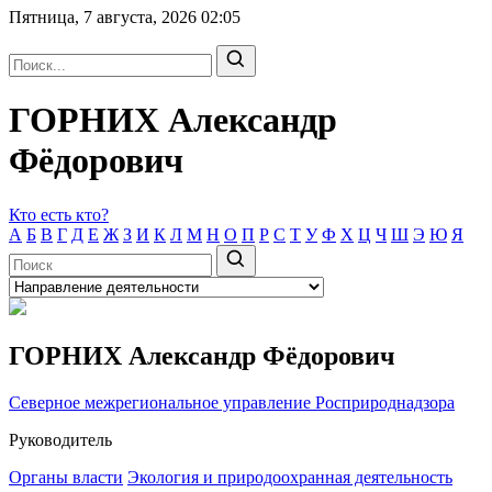
Пятница, 7 августа, 2026
02:05
ГОРНИХ Александр
Фёдорович
Кто есть кто?
А
Б
В
Г
Д
Е
Ж
З
И
К
Л
М
Н
О
П
Р
С
Т
У
Ф
Х
Ц
Ч
Ш
Э
Ю
Я
ГОРНИХ Александр Фёдорович
Северное межрегиональное управление Росприроднадзора
Руководитель
Органы власти
Экология и природоохранная деятельность