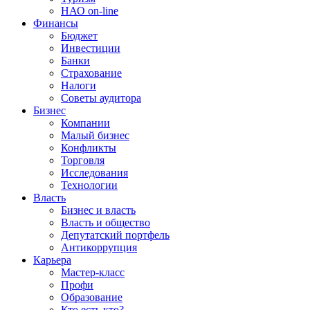
НАО on-line
Финансы
Бюджет
Инвестиции
Банки
Страхование
Налоги
Советы аудитора
Бизнес
Компании
Малый бизнес
Конфликты
Торговля
Исследования
Технологии
Власть
Бизнес и власть
Власть и общество
Депутатский портфель
Антикоррупция
Карьера
Мастер-класс
Профи
Образование
Кто есть кто?