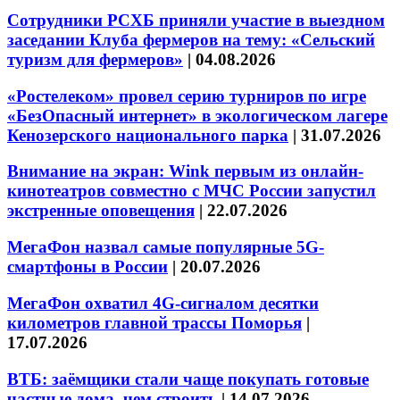
Сотрудники РСХБ приняли участие в выездном
заседании Клуба фермеров на тему: «Сельский
туризм для фермеров»
|
04.08.2026
«Ростелеком» провел серию турниров по игре
«БезОпасный интернет» в экологическом лагере
Кенозерского национального парка
|
31.07.2026
Внимание на экран: Wink первым из онлайн-
кинотеатров совместно с МЧС России запустил
экстренные оповещения
|
22.07.2026
МегаФон назвал самые популярные 5G-
смартфоны в России
|
20.07.2026
МегаФон охватил 4G-сигналом десятки
километров главной трассы Поморья
|
17.07.2026
ВТБ: заёмщики стали чаще покупать готовые
частные дома, чем строить
|
14.07.2026