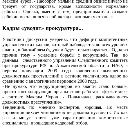
Максим Чуров. - Наоборот, малый и средний бизнес ничего не
требует от государства, кроме возможности нормально
работать. Однако, вместе с тем, предприниматели создают
рабочие места, вносят свой вклад в экономику страны».
Кадры «уводит» прокуратура...
Участники дискуссии уверены, что дефицит компетентных
управленческих кадров, который наблюдается во всех уровнях
власти, в ближайшем будущем будет только нарастать. Одна из
причин тому - усиление борьбы с коррупцией. Так, по
данным следственного управления Следственного комитета
при прокуратуре РФ по Архангельской области и НАО, в
первом полугодии 2009 года количество выявленных
должностных преступлений в регионе увеличилось вдвое по
сравнению с аналогичным периодом 2008 года.
«Не думаю, что коррупционеров во власти стало больше,
просто контролирующие органы стали работать эффективнее,
- считает Максим Чуров. - Повысилась раскрываемость
должностных преступлений».
Тенденция, по мнению экспертов, хорошая. Но места
«провинившихся» чиновников не должны пустовать. Их как
раз и могут занять уже гарантированно компетентные
специалисты, прошедшие кадровый отбор.