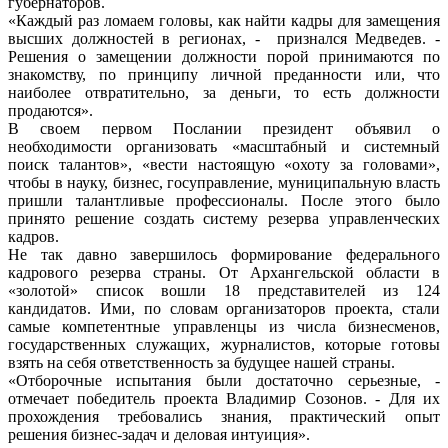
губернаторов.
«Каждый раз ломаем головы, как найти кадры для замещения
высших должностей в регионах, - признался Медведев. -
Решения о замещении должности порой принимаются по
знакомству, по принципу личной преданности или, что
наиболее отвратительно, за деньги, то есть должности
продаются».
В своем первом Послании президент объявил о
необходимости организовать «масштабный и системный
поиск талантов», «вести настоящую «охоту за головами»,
чтобы в науку, бизнес, госуправление, муниципальную власть
пришли талантливые профессионалы. После этого было
принято решение создать систему резерва управленческих
кадров.
Не так давно завершилось формирование федерального
кадрового резерва страны. От Архангельской области в
«золотой» список вошли 18 представителей из 124
кандидатов. Ими, по словам организаторов проекта, стали
самые компетентные управленцы из числа бизнесменов,
государственных служащих, журналистов, которые готовы
взять на себя ответственность за будущее нашей страны.
«Отборочные испытания были достаточно серьезные, -
отмечает победитель проекта Владимир Созонов. - Для их
прохождения требовались знания, практический опыт
решения бизнес-задач и деловая интуиция».