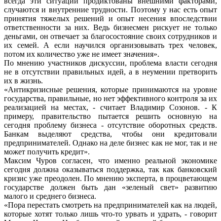
всегда эти ситуации продиктованы внешними факторами,
случаются и внутренние трудности. Поэтому у нас есть опыт
принятия тяжелых решений и опыт несения впоследствии
ответственности за них. Ведь бизнесмен рискует не только
деньгами, он отвечает за благосостояние своих сотрудников и
их семей. А если научился организовывать трех человек,
потом их количество уже не имеет значения».
По мнению участников дискуссии, проблема власти сегодня
не в отсутствии правильных идей, а в неумении претворить
их в жизнь.
«Антикризисные решения, которые принимаются на уровне
государства, правильные, но нет эффективного контроля за их
реализацией на местах, - считает Владимир Созонов. - К
примеру, правительство пытается решить основную на
сегодня проблему бизнеса - отсутствие оборотных средств.
Банкам выделяют средства, чтобы они кредитовали
предпринимателей. Однако на деле бизнес как не мог, так и не
может получить кредит».
Максим Чуров согласен, что именно реальной экономике
сегодня должна оказываться поддержка, так как банковский
кризис уже преодолен. По мнению эксперта, в процветающем
государстве должен быть дан «зеленый свет» развитию
малого и среднего бизнеса.
«Пора перестать смотреть на предпринимателей как на людей,
которые хотят только лишь что-то урвать и удрать, - говорит