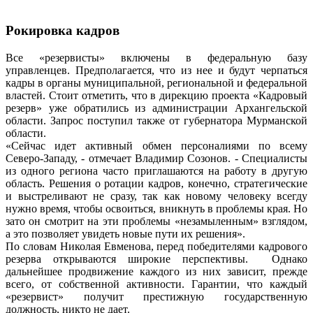
Рокировка кадров
Все «резервисты» включены в федеральную базу
управленцев. Предполагается, что из нее и будут черпаться
кадры в органы муниципальной, региональной и федеральной
властей. Стоит отметить, что в дирекцию проекта «Кадровый
резерв» уже обратились из администрации Архангельской
области. Запрос поступил также от губернатора Мурманской
области.
«Сейчас идет активный обмен персоналиями по всему
Северо-Западу, - отмечает Владимир Созонов. - Специалисты
из одного региона часто приглашаются на работу в другую
область. Решения о ротации кадров, конечно, стратегические
и выстреливают не сразу, так как новому человеку всегду
нужно время, чтобы освоиться, вникнуть в проблемы края. Но
зато он смотрит на эти проблемы «незамыленным» взглядом,
а это позволяет увидеть новые пути их решения».
По словам Николая Евменова, перед победителями кадрового
резерва открываются широкие перспективы. Однако
дальнейшее продвижение каждого из них зависит, прежде
всего, от собственной активности. Гарантии, что каждый
«резервист» получит престижную государственную
должность, никто не дает.