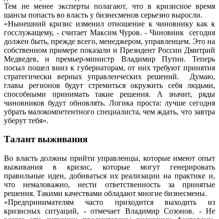
Тем не менее эксперты полагают, что в кризисное время
шансы попасть во власть у бизнесменов серьезно выросли.
«Нынешний кризис изменил отношение к чиновнику как к
госслужащему, - считает Максим Чуров. - Чиновник сегодня
должен быть, прежде всего, менеджером, управленцем. Это на
собственном примере показали и Президент России Дмитрий
Медведев, и премьер-министр Владимир Путин. Теперь
посыл пошел вниз к губернаторам, от них требуют принятия
стратегически верных управленческих решений. Думаю,
главы регионов будут стремиться окружить себя людьми,
способными принимать такие решения. А значит, ряды
чиновников будут обновлять. Логика проста: лучше сегодня
убрать малокомпетентного специалиста, чем ждать, что завтра
уберут тебя».
Талант выживания
Во власть должны прийти управленцы, которые имеют опыт
выживания в кризис, которые могут генерировать
правильные идеи, добиваться их реализации на практике и,
что немаловажно, нести ответственность за принятые
решения. Такими качествами обладают многие бизнесмены.
«Предпринимателям часто приходится выходить из
кризисных ситуаций, - отмечает Владимир Созонов. - Не