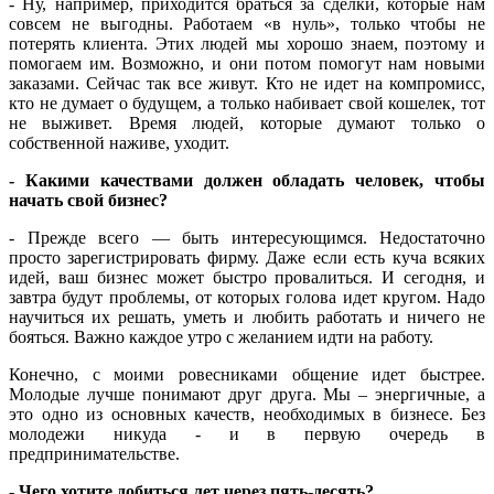
- Ну, например, приходится браться за сделки, которые нам
совсем не выгодны. Работаем «в нуль», только чтобы не
потерять клиента. Этих людей мы хорошо знаем, поэтому и
помогаем им. Возможно, и они потом помогут нам новыми
заказами. Сейчас так все живут. Кто не идет на компромисс,
кто не думает о будущем, а только набивает свой кошелек, тот
не выживет. Время людей, которые думают только о
собственной наживе, уходит.
- Какими качествами должен обладать человек, чтобы
начать свой бизнес?
- Прежде всего — быть интересующимся. Недостаточно
просто зарегистрировать фирму. Даже если есть куча всяких
идей, ваш бизнес может быстро провалиться. И сегодня, и
завтра будут проблемы, от которых голова идет кругом. Надо
научиться их решать, уметь и любить работать и ничего не
бояться. Важно каждое утро с желанием идти на работу.
Конечно, с моими ровесниками общение идет быстрее.
Молодые лучше понимают друг друга. Мы – энергичные, а
это одно из основных качеств, необходимых в бизнесе. Без
молодежи никуда - и в первую очередь в
предпринимательстве.
- Чего хотите добиться лет через пять-десять?