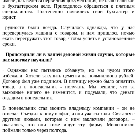
имели, как ведется первичная документация, не было навыков
в бухгалтерском деле. Приходилось обращаться к платным
специалистам. Постепенно появились свои бухгалтер и
юрист.
Трудности были всегда. Случилось однажды, что у нас
перевернулась машина с товаром, и нам пришлось ночью
ехать перегружать этот товар, чтобы успеть в установленные
сроки.
-
Происходили ли в вашей деловой жизни случаи, которые
вас многому научили?
- Однажды нас пытались обмануть, но мы чудом этого
избежали. Хотели закупить цемента на полмиллиона рублей.
Договор был уже подписан. В пятницу нужно было оплатить
товар, а в понедельник - получать. Мы решили, что за
выходные ничего не изменится, и подумали, что деньги
отдадим в понедельник.
В понедельник стал звонить владельцу компании – он не
отвечал. Съездил к нему в офис, а они уже съехали. Связался с
другими людьми, которые с ним заключали договора, –
оказалось, что они тоже ищут эту фирму. Мошенников
поймали только через полгода.