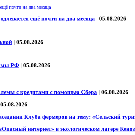
длевается ещё почти на два месяца
|
05.08.2026
льной
|
05.08.2026
думы РФ
|
05.08.2026
блемы с кредитами с помощью Сбера
|
06.08.2026
|
05.08.2026
седании Клуба фермеров на тему: «Сельский тури
езОпасный интернет» в экологическом лагере Кено