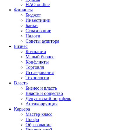
НАО on-line
Финансы
Бюджет
Инвестиции
Банки
Страхование
Налоги
Советы аудитора
Бизнес
Компании
Малый бизнес
Конфликты
Торговля
Исследования
Технологии
Власть
Бизнес и власть
Власть и общество
Депутатский портфель
Антикоррупция
Карьера
Мастер-класс
Профи
Образование
Кто есть кто?