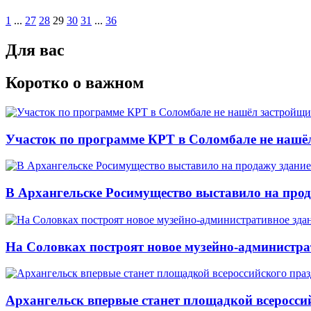
1
...
27
28
29
30
31
...
36
Для вас
Коротко о важном
Участок по программе КРТ в Соломбале не нашё
В Архангельске Росимущество выставило на про
На Соловках построят новое музейно-администра
Архангельск впервые станет площадкой всеросси