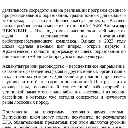
деятельность сосредоточена на реализации программ среднего
профессионального образования, традиционных для бывшего
техникума, – рассказал «Бизнес-классу» директор Высшей
школы рыболовства и морских технологий САФУ
Александр
ЧЕКАЛИН
. – Это подготовка членов экипажей морских
судов и специалистов для предприятий
рыбоперерабатывающего комплекса. Однако в 2023 году
школа сделала важный шаг вперёд, открыв первую в
Архангельской области программу высшего образования по
направлению «Водные биоресурсы и аквакультура».
Аквакультура или рыбоводство – перспективное направление,
связанное с разведением рыбы и других водных организмов в
искусственных условиях. Для реализации данной программы
в университете был создан инновационный Центр развития
аквакультуры, оснащённый современной лабораторией и
установкой замкнутого водоснабжения, состоящей из восьми
бассейнов, в которых уже сегодня содержатся и изучаются
рыбы лососевых пород.
Поступление на программу возможно двумя путями.
Выпускники школ могут подать документы по результатам
ЕГЭ, обязательными предметами при этом являются русский
язык и биология, а третьим предметом может быть химия,