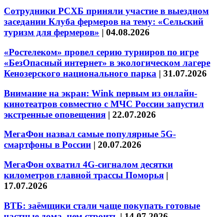
Сотрудники РСХБ приняли участие в выездном
заседании Клуба фермеров на тему: «Сельский
туризм для фермеров»
|
04.08.2026
«Ростелеком» провел серию турниров по игре
«БезОпасный интернет» в экологическом лагере
Кенозерского национального парка
|
31.07.2026
Внимание на экран: Wink первым из онлайн-
кинотеатров совместно с МЧС России запустил
экстренные оповещения
|
22.07.2026
МегаФон назвал самые популярные 5G-
смартфоны в России
|
20.07.2026
МегаФон охватил 4G-сигналом десятки
километров главной трассы Поморья
|
17.07.2026
ВТБ: заёмщики стали чаще покупать готовые
частные дома, чем строить
|
14.07.2026