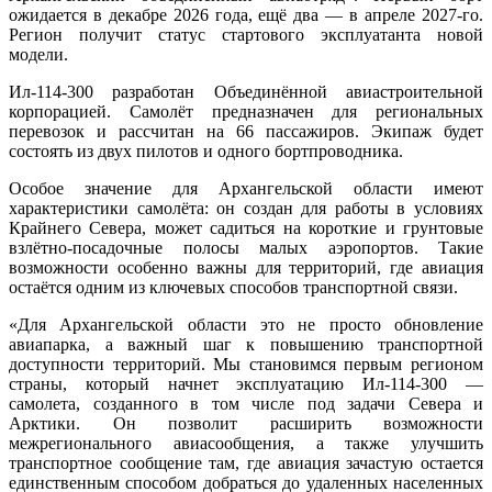
ожидается в декабре 2026 года, ещё два — в апреле 2027-го.
Регион получит статус стартового эксплуатанта новой
модели.
Ил-114-300 разработан Объединённой авиастроительной
корпорацией. Самолёт предназначен для региональных
перевозок и рассчитан на 66 пассажиров. Экипаж будет
состоять из двух пилотов и одного бортпроводника.
Особое значение для Архангельской области имеют
характеристики самолёта: он создан для работы в условиях
Крайнего Севера, может садиться на короткие и грунтовые
взлётно-посадочные полосы малых аэропортов. Такие
возможности особенно важны для территорий, где авиация
остаётся одним из ключевых способов транспортной связи.
«Для Архангельской области это не просто обновление
авиапарка, а важный шаг к повышению транспортной
доступности территорий. Мы становимся первым регионом
страны, который начнет эксплуатацию Ил-114-300 —
самолета, созданного в том числе под задачи Севера и
Арктики. Он позволит расширить возможности
межрегионального авиасообщения, а также улучшить
транспортное сообщение там, где авиация зачастую остается
единственным способом добраться до удаленных населенных