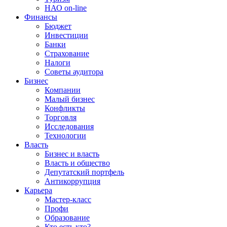
НАО on-line
Финансы
Бюджет
Инвестиции
Банки
Страхование
Налоги
Советы аудитора
Бизнес
Компании
Малый бизнес
Конфликты
Торговля
Исследования
Технологии
Власть
Бизнес и власть
Власть и общество
Депутатский портфель
Антикоррупция
Карьера
Мастер-класс
Профи
Образование
Кто есть кто?