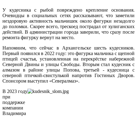
У кудесника с рыбой повреждено крепление основания.
Очевидцы в социальных сетях рассказывают, что заметили
нездоровую активность мальчишек около фигурки незадолго
до поломки. Скорее всего, трескоед пострадал от хулиганских
действий. В администрации города заверили, что сразу после
ремонта фигурку вернут на место.
Напомним, что сейчас в Архангельске шесть кудесников.
Первый появился в 2022 году: это фигурка мальчика с щепной
птицей счастья, установленная на перекрёстке набережной
Северной Двины и улицы Свободы. Вторым стал кудесник с
алмазом в районе улицы Попова, третьей - кудесница с
северной птичкой-свистулькой напротив Гостиных Дворов.
Спонсором выступил «Севералмаз».
В 2023 году
при
поддержке
компании
Владимира