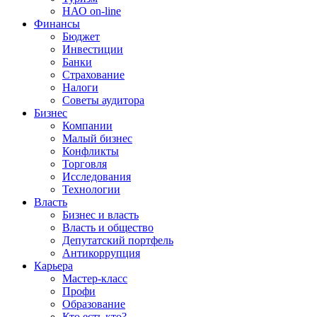
НАО on-line
Финансы
Бюджет
Инвестиции
Банки
Страхование
Налоги
Советы аудитора
Бизнес
Компании
Малый бизнес
Конфликты
Торговля
Исследования
Технологии
Власть
Бизнес и власть
Власть и общество
Депутатский портфель
Антикоррупция
Карьера
Мастер-класс
Профи
Образование
Кто есть кто?