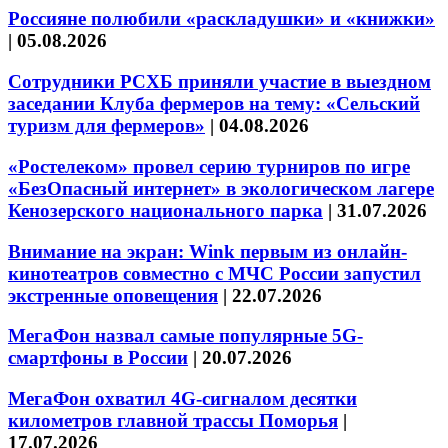
Россияне полюбили «раскладушки» и «книжки»
|
05.08.2026
Сотрудники РСХБ приняли участие в выездном
заседании Клуба фермеров на тему: «Сельский
туризм для фермеров»
|
04.08.2026
«Ростелеком» провел серию турниров по игре
«БезОпасный интернет» в экологическом лагере
Кенозерского национального парка
|
31.07.2026
Внимание на экран: Wink первым из онлайн-
кинотеатров совместно с МЧС России запустил
экстренные оповещения
|
22.07.2026
МегаФон назвал самые популярные 5G-
смартфоны в России
|
20.07.2026
МегаФон охватил 4G-сигналом десятки
километров главной трассы Поморья
|
17.07.2026