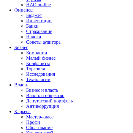
НАО on-line
Финансы
Бюджет
Инвестиции
Банки
Страхование
Налоги
Советы аудитора
Бизнес
Компании
Малый бизнес
Конфликты
Торговля
Исследования
Технологии
Власть
Бизнес и власть
Власть и общество
Депутатский портфель
Антикоррупция
Карьера
Мастер-класс
Профи
Образование
Кто есть кто?