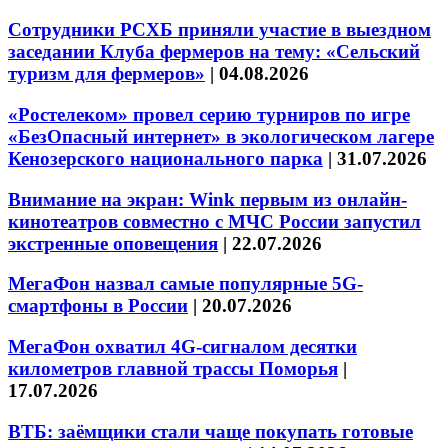
Сотрудники РСХБ приняли участие в выездном
заседании Клуба фермеров на тему: «Сельский
туризм для фермеров»
|
04.08.2026
«Ростелеком» провел серию турниров по игре
«БезОпасный интернет» в экологическом лагере
Кенозерского национального парка
|
31.07.2026
Внимание на экран: Wink первым из онлайн-
кинотеатров совместно с МЧС России запустил
экстренные оповещения
|
22.07.2026
МегаФон назвал самые популярные 5G-
смартфоны в России
|
20.07.2026
МегаФон охватил 4G-сигналом десятки
километров главной трассы Поморья
|
17.07.2026
ВТБ: заёмщики стали чаще покупать готовые