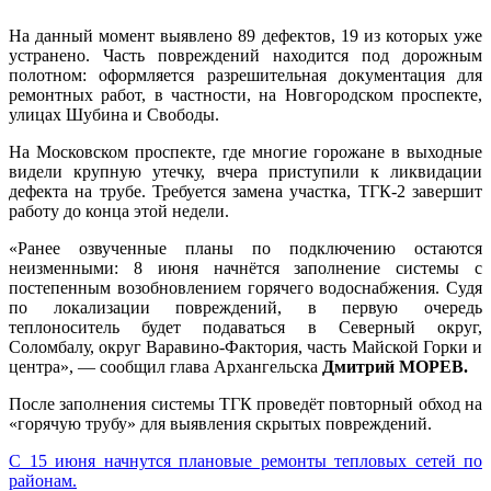
На данный момент выявлено 89 дефектов, 19 из которых уже
устранено. Часть повреждений находится под дорожным
полотном: оформляется разрешительная документация для
ремонтных работ, в частности, на Новгородском проспекте,
улицах Шубина и Свободы.
На Московском проспекте, где многие горожане в выходные
видели крупную утечку, вчера приступили к ликвидации
дефекта на трубе. Требуется замена участка, ТГК‑2 завершит
работу до конца этой недели.
«Ранее озвученные планы по подключению остаются
неизменными: 8 июня начнётся заполнение системы с
постепенным возобновлением горячего водоснабжения. Судя
по локализации повреждений, в первую очередь
теплоноситель будет подаваться в Северный округ,
Соломбалу, округ Варавино‑Фактория, часть Майской Горки и
центра», — сообщил глава Архангельска
Дмитрий
МОРЕВ
.
После заполнения системы ТГК проведёт повторный обход на
«горячую трубу» для выявления скрытых повреждений.
С 15 июня начнутся плановые ремонты тепловых сетей по
районам.