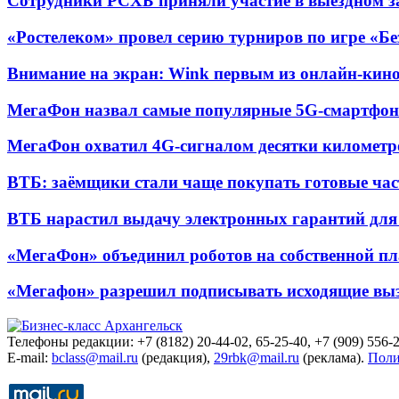
Сотрудники РСХБ приняли участие в выездном за
«Ростелеком» провел серию турниров по игре «Б
Внимание на экран: Wink первым из онлайн-кино
МегаФон назвал самые популярные 5G-смартфон
МегаФон охватил 4G-сигналом десятки километр
ВТБ: заёмщики стали чаще покупать готовые час
ВТБ нарастил выдачу электронных гарантий для 
«МегаФон» объединил роботов на собственной п
«Мегафон» разрешил подписывать исходящие вы
Телефоны редакции: +7 (8182) 20-44-02, 65-25-40, +7 (909) 556-2
E-mail:
bclass@mail.ru
(редакция),
29rbk@mail.ru
(реклама).
Поли