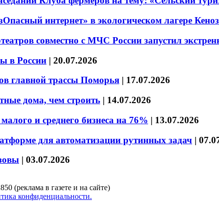
седании Клуба фермеров на тему: «Сельский тури
езОпасный интернет» в экологическом лагере Кено
театров совместно с МЧС России запустил экстре
ы в России
|
20.07.2026
ов главной трассы Поморья
|
17.07.2026
тные дома, чем строить
|
14.07.2026
малого и среднего бизнеса на 76%
|
13.07.2026
латформе для автоматизации рутинных задач
|
07.0
зовы
|
03.07.2026
850 (реклама в газете и на сайте)
тика конфиденциальности.