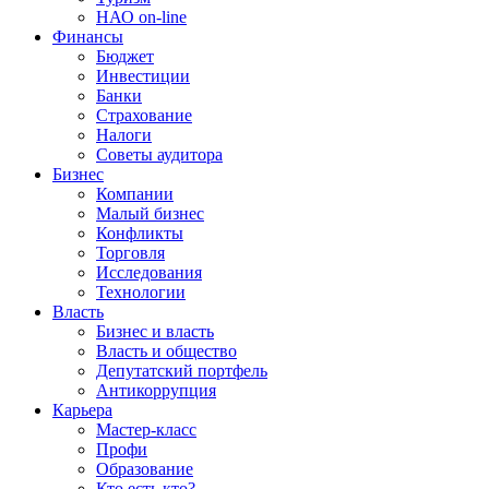
НАО on-line
Финансы
Бюджет
Инвестиции
Банки
Страхование
Налоги
Советы аудитора
Бизнес
Компании
Малый бизнес
Конфликты
Торговля
Исследования
Технологии
Власть
Бизнес и власть
Власть и общество
Депутатский портфель
Антикоррупция
Карьера
Мастер-класс
Профи
Образование
Кто есть кто?