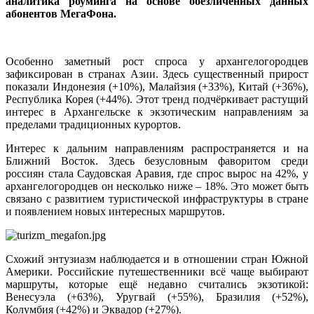
аналитика роуминга на основе обезличенных данных
абонентов МегаФона.
Особенно заметный рост спроса у архангелогородцев
зафиксирован в странах Азии. Здесь существенный прирост
показали Индонезия (+10%), Малайзия (+33%), Китай (+36%),
Республика Корея (+44%). Этот тренд подчёркивает растущий
интерес в Архангельске к экзотическим направлениям за
пределами традиционных курортов.
Интерес к дальним направлениям распространяется и на
Ближний Восток. Здесь безусловным фаворитом среди
россиян стала Саудовская Аравия, где спрос вырос на 42%, у
архангелогородцев он несколько ниже – 18%. Это может быть
связано с развитием туристической инфраструктуры в стране
и появлением новых интересных маршрутов.
Схожий энтузиазм наблюдается и в отношении стран Южной
Америки. Российские путешественники всё чаще выбирают
маршруты, которые ещё недавно считались экзотикой:
Венесуэла (+63%), Уругвай (+55%), Бразилия (+52%),
Колумбия (+42%) и Эквадор (+27%).