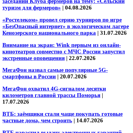
заседании Клуба фермеров на тему: «Сельский
туризм для фермеров»
|
04.08.2026
«Ростелеком» провел серию турниров по игре
«БезОпасный интернет» в экологическом лагере
Кенозерского национального парка
|
31.07.2026
Внимание на экран: Wink первым из онлайн-
кинотеатров совместно с МЧС России запустил
экстренные оповещения
|
22.07.2026
МегаФон назвал самые популярные 5G-
смартфоны в России
|
20.07.2026
МегаФон охватил 4G-сигналом десятки
километров главной трассы Поморья
|
17.07.2026
ВТБ: заёмщики стали чаще покупать готовые
частные дома, чем строить
|
14.07.2026
ВТБ нарастил выдачу электронных гарантий