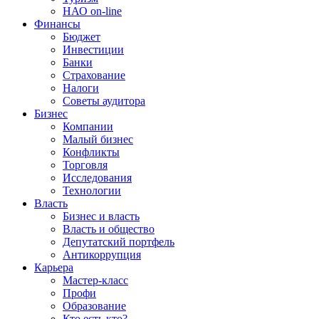
НАО on-line
Финансы
Бюджет
Инвестиции
Банки
Страхование
Налоги
Советы аудитора
Бизнес
Компании
Малый бизнес
Конфликты
Торговля
Исследования
Технологии
Власть
Бизнес и власть
Власть и общество
Депутатский портфель
Антикоррупция
Карьера
Мастер-класс
Профи
Образование
Кто есть кто?