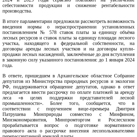
себестоимости продукции и снижение рентабельности
производства.
В итоге парламентарии предложили рассмотреть возможность
введения нормы о нераспространении установленных
постановлением № 578 ставок платы за единицу объёма
лесных ресурсов и ставок платы за единицу площади лесного
участка, находящего в федеральной собственности, на
договоры аренды лесных участков и на договоры купли-
продажи лесных насаждений, заключённые до дня вступления
в законную силу указанного постановления: до 1 января 2024
года.
В ответе, пришедшем в Архангельское областное Собрание
депутатов из Министерства природных ресурсов и экологии
РФ, поддерживается обращение депутатов, однако в ответ
предлагается ввести рассрочку по оплате платежей за аренду
леса «в целях поддержки представителей лесной
промышленности». Более того, сообщается, что в
соответствии с поручением вице-премьера Дмитрия
Патрушева Минприроды совместно с Минфином,
Минэкономразвития, Минпромторгом и Рослесхозом
прорабатывается вопрос о подготовке нормативного
правового акта о рассрочке внесения лесопользователями
перерассчитанной арендой платы.