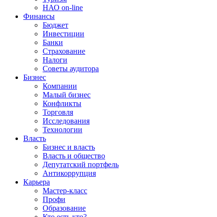
НАО on-line
Финансы
Бюджет
Инвестиции
Банки
Страхование
Налоги
Советы аудитора
Бизнес
Компании
Малый бизнес
Конфликты
Торговля
Исследования
Технологии
Власть
Бизнес и власть
Власть и общество
Депутатский портфель
Антикоррупция
Карьера
Мастер-класс
Профи
Образование
Кто есть кто?