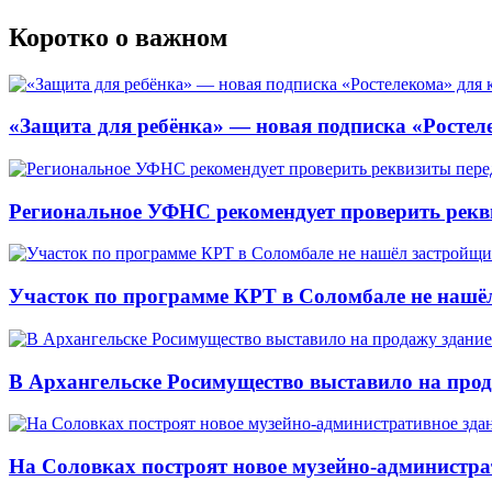
Коротко о важном
«Защита для ребёнка» — новая подписка «Ростеле
Региональное УФНС рекомендует проверить рекв
Участок по программе КРТ в Соломбале не нашё
В Архангельске Росимущество выставило на про
На Соловках построят новое музейно-администра