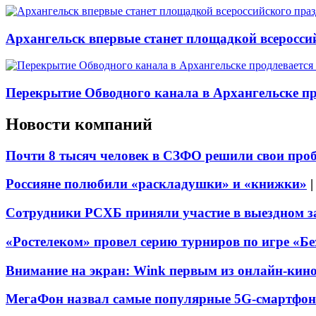
Архангельск впервые станет площадкой всеросси
Перекрытие Обводного канала в Архангельске про
Новости компаний
Почти 8 тысяч человек в СЗФО решили свои про
Россияне полюбили «раскладушки» и «книжки»
Сотрудники РСХБ приняли участие в выездном за
«Ростелеком» провел серию турниров по игре «Б
Внимание на экран: Wink первым из онлайн-кино
МегаФон назвал самые популярные 5G-смартфон