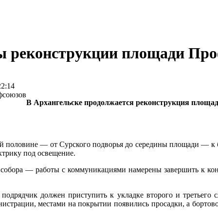
пы реконструкции площади Пр
22:14
В Архангельске продолжается реконструкция площа
вой половине — от Сурского подворья до середины площади — к
ктрику под освещение.
 собора — работы с коммуникациями намерены завершить к конц
подрядчик должен приступить к укладке второго и третьего сл
страции, местами на покрытии появились просадки, а бортовой 