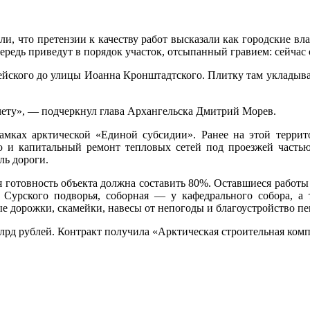
ли, что претензии к качеству работ высказали как городские в
ередь приведут в порядок участок, отсыпанный гравием: сейчас 
ейского до улицы Иоанна Кронштадтского. Плитку там укладывали
счету», — подчеркнул глава Архангельска Дмитрий Морев.
мках арктической «Единой субсидии». Ранее на этой террит
ю и капитальный ремонт тепловых сетей под проезжей часть
ль дороги.
кая готовность объекта должна составить 80%. Оставшиеся рабо
Сурского подворья, соборная — у кафедрального собора, а 
ые дорожки, скамейки, навесы от непогоды и благоустройство п
лрд рублей. Контракт получила «Арктическая строительная комп