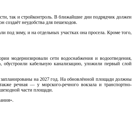
ласти, так и стройконтроль. В ближайшие дни подрядчик должен
он создаёт неудобства для пешеходов.
 под зиму, и на отдельных участках она просела. Кроме того,
ории модернизировали сети водоснабжения и водоотведения,
ю, обустроили кабельную канализацию, уложили первый слой
ты запланированы на 2027 год. На обновлённой площади должны
также речная — у морского-речного вокзала и транспортно-
ешеходной части площади.
ания».