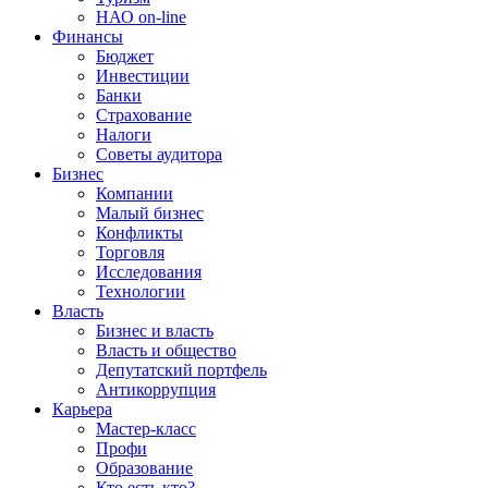
НАО on-line
Финансы
Бюджет
Инвестиции
Банки
Страхование
Налоги
Советы аудитора
Бизнес
Компании
Малый бизнес
Конфликты
Торговля
Исследования
Технологии
Власть
Бизнес и власть
Власть и общество
Депутатский портфель
Антикоррупция
Карьера
Мастер-класс
Профи
Образование
Кто есть кто?