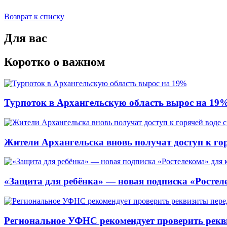
Возврат к списку
Для вас
Коротко о важном
Турпоток в Архангельскую область вырос на 19
Жители Архангельска вновь получат доступ к горя
«Защита для ребёнка» — новая подписка «Ростеле
Региональное УФНС рекомендует проверить рекв