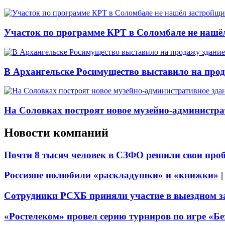
Участок по программе КРТ в Соломбале не нашё
В Архангельске Росимущество выставило на про
На Соловках построят новое музейно-администра
Новости компаний
Почти 8 тысяч человек в СЗФО решили свои про
Россияне полюбили «раскладушки» и «книжки»
Сотрудники РСХБ приняли участие в выездном за
«Ростелеком» провел серию турниров по игре «Б