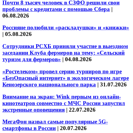
Почти 8 тысяч человек в СЗФО решили свои
проблемы с кредитами с помощью Сбера
|
06.08.2026
Россияне полюбили «раскладушки» и «книжки»
|
05.08.2026
Сотрудники РСХБ приняли участие в выездном
заседании Клуба фермеров на тему: «Сельский
туризм для фермеров»
|
04.08.2026
«Ростелеком» провел серию турниров по игре
«БезОпасный интернет» в экологическом лагере
Кенозерского национального парка
|
31.07.2026
Внимание на экран: Wink первым из онлайн-
кинотеатров совместно с МЧС России запустил
экстренные оповещения
|
22.07.2026
МегаФон назвал самые популярные 5G-
смартфоны в России
|
20.07.2026