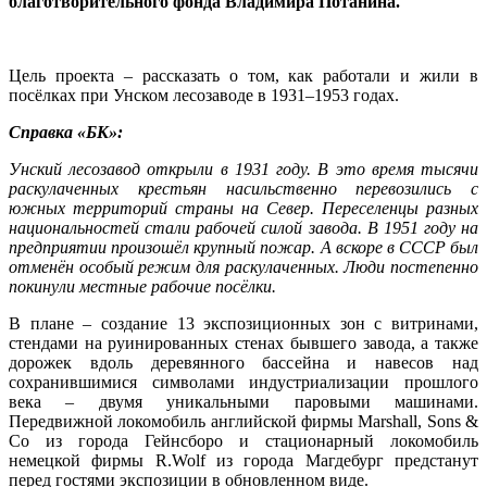
благотворительного фонда Владимира Потанина.
Цель проекта – рассказать о том, как работали и жили в
посёлках при Унском лесозаводе в 1931–1953 годах.
Справка «БК»:
Унский лесозавод открыли в 1931 году. В это время тысячи
раскулаченных крестьян насильственно перевозились с
южных территорий страны на Север. Переселенцы разных
национальностей стали рабочей силой завода. В 1951 году на
предприятии произошёл крупный пожар. А вскоре в СССР был
отменён особый режим для раскулаченных. Люди постепенно
покинули местные рабочие посёлки.
В плане – создание 13 экспозиционных зон с витринами,
стендами на руинированных стенах бывшего завода, а также
дорожек вдоль деревянного бассейна и навесов над
сохранившимися символами индустриализации прошлого
века – двумя уникальными паровыми машинами.
Передвижной локомобиль английской фирмы Marshall, Sons &
Co из города Гейнсборо и стационарный локомобиль
немецкой фирмы R.Wolf из города Магдебург предстанут
перед гостями экспозиции в обновленном виде.