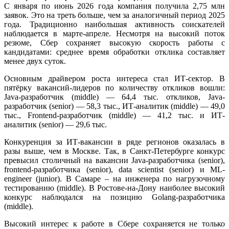
С января по июнь 2026 года компания получила 2,75 млн
заявок. Это на треть больше, чем за аналогичный период 2025
года. Традиционно наибольшая активность соискателей
наблюдается в марте-апреле. Несмотря на высокий поток
резюме, Сбер сохраняет высокую скорость работы с
кандидатами: среднее время обработки отклика составляет
менее двух суток.
Основным драйвером роста интереса стал ИТ-сектор. В
пятёрку вакансий-лидеров по количеству откликов вошли:
Java-разработчик (middle) — 64,4 тыс. откликов, Java-
разработчик (senior) — 58,3 тыс., ИТ-аналитик (middle) — 49,0
тыс., Frontend-разработчик (middle) — 41,2 тыс. и ИТ-
аналитик (senior) — 29,6 тыс.
Конкуренция за ИТ-вакансии в ряде регионов оказалась в
разы выше, чем в Москве. Так, в Санкт-Петербурге конкурс
превысил столичный на вакансии Java-разработчика (senior),
frontend-разработчика (senior), data scientist (senior) и ML-
engineer (junior). В Самаре – на инженера по нагрузочному
тестированию (middle). В Ростове-на-Дону наиболее высокий
конкурс наблюдался на позицию Golang-разработчика
(middle).
Высокий интерес к работе в Сбере сохраняется не только