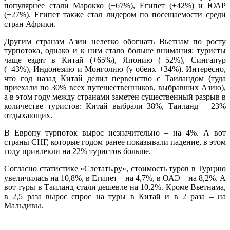
популярнее стали Марокко (+67%), Египет (+42%) и ЮАР
(+27%). Египет также стал лидером по посещаемости среди
стран Африки.
Другим странам Азии нелегко обогнать Вьетнам по росту
турпотока, однако и к ним стало больше внимания: туристы
чаще ездят в Китай (+65%), Японию (+52%), Сингапур
(+43%), Индонезию и Монголию (у обеих +34%). Интересно,
что год назад Китай делил первенство с Таиландом (туда
приехали по 30% всех путешественников, выбравших Азию),
а в этом году между странами заметен существенный разрыв в
количестве туристов: Китай выбрали 38%, Таиланд – 23%
отдыхающих.
В Европу турпоток вырос незначительно – на 4%. А вот
страны СНГ, которые годом ранее показывали падение, в этом
году привлекли на 22% туристов больше.
Согласно статистике «Слетать.ру», стоимость туров в Турцию
увеличилась на 10,8%, в Египет – на 4,7%, в ОАЭ – на 8,2%. А
вот туры в Таиланд стали дешевле на 10,2%. Кроме Вьетнама,
в 2,5 раза вырос спрос на туры в Китай и в 2 раза – на
Мальдивы.