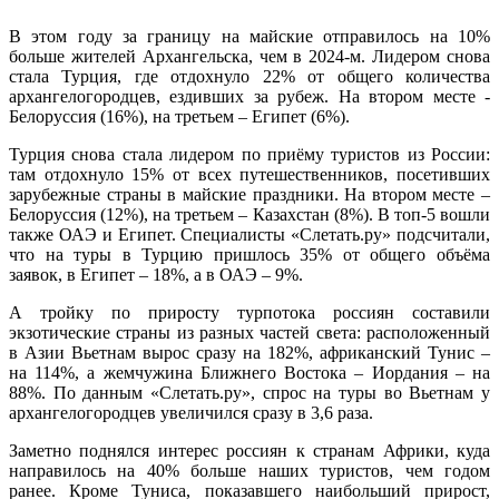
В этом году за границу на майские отправилось на 10%
больше жителей Архангельска, чем в 2024-м. Лидером снова
стала Турция, где отдохнуло 22% от общего количества
архангелогородцев, ездивших за рубеж. На втором месте -
Белоруссия (16%), на третьем – Египет (6%).
Турция снова стала лидером по приёму туристов из России:
там отдохнуло 15% от всех путешественников, посетивших
зарубежные страны в майские праздники. На втором месте –
Белоруссия (12%), на третьем – Казахстан (8%). В топ-5 вошли
также ОАЭ и Египет. Специалисты «Слетать.ру» подсчитали,
что на туры в Турцию пришлось 35% от общего объёма
заявок, в Египет – 18%, а в ОАЭ – 9%.
А тройку по приросту турпотока россиян составили
экзотические страны из разных частей света: расположенный
в Азии Вьетнам вырос сразу на 182%, африканский Тунис –
на 114%, а жемчужина Ближнего Востока – Иордания – на
88%. По данным «Слетать.ру», спрос на туры во Вьетнам у
архангелогородцев увеличился сразу в 3,6 раза.
Заметно поднялся интерес россиян к странам Африки, куда
направилось на 40% больше наших туристов, чем годом
ранее. Кроме Туниса, показавшего наибольший прирост,