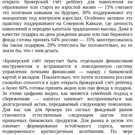
открыть брокерский счёт ребёнку для накопления на
образование или старта во взрослой жизни — 15% считают
это полезным навыком на будущее, 30% поддерживают эту
инициативу под контролем взрослых. Особенно активно эту
практику поддерживают на Северном Кавказе, где ценность
накоплений и передачи капитала традиционно высока. Даже в
качестве подарка на день рождения акции или паи биржевого
фонда готовы принять 64% россиян — 35% заинтересовались
бы таким подарком, 29% отнеслись бы положительно, но не
знали бы, что с ним делать.
«Брокерский счёт перестает быть отдельным финансовым
инструментом и встраивается в повседневную систему
управления личными финансами — наряду с банковской
картой и вкладом. Показательно, что почти половина россиян
спокойно относится к идее открыть брокерский счёт ребёнку,
а более 60% готовы принять акции или паи фонда в подарок.
За этими цифрами видно, как меняется семейный подход к
сбережениям — капитал начинает восприниматься как
долгосрочный актив, передаваемый следующему поколению.
Для нас как для брокера это сигнал: фондовый рынок
становится естественным следующим шагом после
привычных банковских продуктов. Для рынка в целом это
означает формирование устойчивого спроса, менее
подверженного краткосрочным колебаниям. По мере