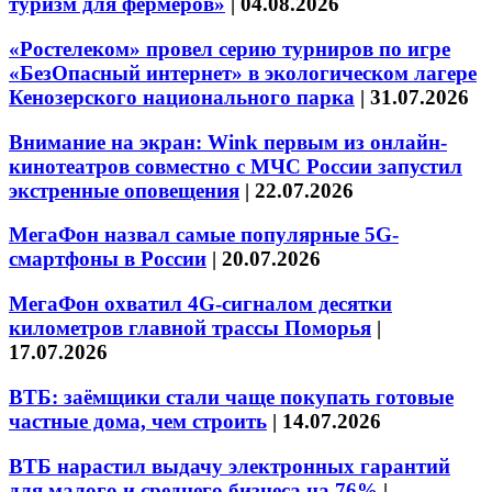
туризм для фермеров»
|
04.08.2026
«Ростелеком» провел серию турниров по игре
«БезОпасный интернет» в экологическом лагере
Кенозерского национального парка
|
31.07.2026
Внимание на экран: Wink первым из онлайн-
кинотеатров совместно с МЧС России запустил
экстренные оповещения
|
22.07.2026
МегаФон назвал самые популярные 5G-
смартфоны в России
|
20.07.2026
МегаФон охватил 4G-сигналом десятки
километров главной трассы Поморья
|
17.07.2026
ВТБ: заёмщики стали чаще покупать готовые
частные дома, чем строить
|
14.07.2026
ВТБ нарастил выдачу электронных гарантий
для малого и среднего бизнеса на 76%
|