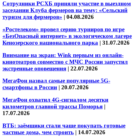
Сотрудники РСХБ приняли участие в выездном
заседании Клуба фермеров на тему: «Сельский
туризм для фермеров»
|
04.08.2026
«Ростелеком» провел серию турниров по игре
«БезОпасный интернет» в экологическом лагере
Кенозерского национального парка
|
31.07.2026
Внимание на экран: Wink первым из онлайн-
кинотеатров совместно с МЧС России запустил
экстренные оповещения
|
22.07.2026
МегаФон назвал самые популярные 5G-
смартфоны в России
|
20.07.2026
МегаФон охватил 4G-сигналом десятки
километров главной трассы Поморья
|
17.07.2026
ВТБ: заёмщики стали чаще покупать готовые
частные дома, чем строить
|
14.07.2026