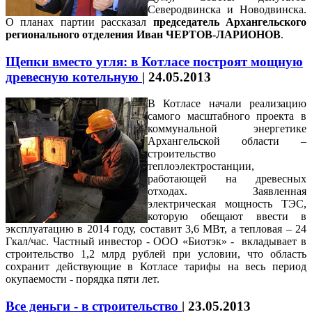
Северодвинска и Новодвинска.
О планах партии рассказал
председатель Архангельского
регионального отделения Иван ЧЕРТОВ-ЛАРИОНОВ
.
Щепки вместо угля: в Котласе построят мощную
древесную котельную
|
24.05.2013
В Котласе начали реализацию
самого масштабного проекта в
коммунальной энергетике
Архангельской области –
строительство
теплоэлектростанции,
работающей на древесных
отходах. Заявленная
электрическая мощность ТЭС,
которую обещают ввести в
эксплуатацию в 2014 году, составит 3,6 МВт, а тепловая – 24
Гкал/час. Частный инвестор - ООО «Биотэк» - вкладывает в
строительство 1,2 млрд рублей при условии, что область
сохранит действующие в Котласе тарифы на весь период
окупаемости - порядка пяти лет.
Все деньги - в строительство
|
23.05.2013