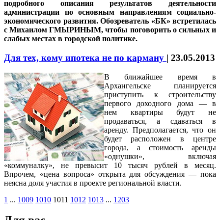
подробного описания результатов деятельности
администрации по основным направлениям социально-
экономического развития. Обозреватель «БК» встретилась
с Михаилом ГМЫРИНЫМ, чтобы поговорить о сильных и
слабых местах в городской политике.
Для тех, кому ипотека не по карману
|
23.05.2013
В ближайшее время в
Архангельске планируется
приступить к строительству
первого доходного дома — в
нем квартиры будут не
продаваться, а сдаваться в
аренду. Предполагается, что он
будет расположен в центре
города, а стоимость аренды
«однушки», включая
«коммуналку», не превысит 10 тысяч рублей в месяц.
Впрочем, «цена вопроса» открыта для обсуждения — пока
неясна доля участия в проекте региональной власти.
1
...
1009
1010
1011
1012
1013
...
1203