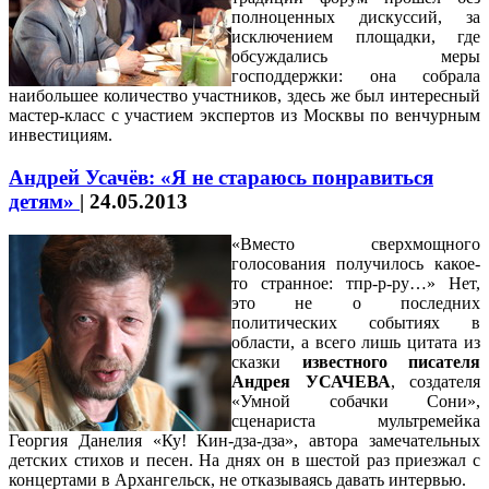
полноценных дискуссий, за
исключением площадки, где
обсуждались меры
господдержки: она собрала
наибольшее количество участников, здесь же был интересный
мастер-класс с участием экспертов из Москвы по венчурным
инвестициям.
Андрей Усачёв: «Я не стараюсь понравиться
детям»
|
24.05.2013
«Вместо сверхмощного
голосования получилось какое-
то странное: тпр-р-ру…» Нет,
это не о последних
политических событиях в
области, а всего лишь цитата из
сказки
известного писателя
Андрея УСАЧЕВА
, создателя
«Умной собачки Сони»,
сценариста мультремейка
Георгия Данелия «Ку! Кин-дза-дза», автора замечательных
детских стихов и песен. На днях он в шестой раз приезжал с
концертами в Архангельск, не отказываясь давать интервью.