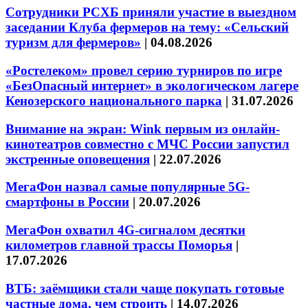
Сотрудники РСХБ приняли участие в выездном
заседании Клуба фермеров на тему: «Сельский
туризм для фермеров»
|
04.08.2026
«Ростелеком» провел серию турниров по игре
«БезОпасный интернет» в экологическом лагере
Кенозерского национального парка
|
31.07.2026
Внимание на экран: Wink первым из онлайн-
кинотеатров совместно с МЧС России запустил
экстренные оповещения
|
22.07.2026
МегаФон назвал самые популярные 5G-
смартфоны в России
|
20.07.2026
МегаФон охватил 4G-сигналом десятки
километров главной трассы Поморья
|
17.07.2026
ВТБ: заёмщики стали чаще покупать готовые
частные дома, чем строить
|
14.07.2026